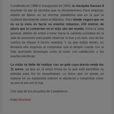
Construida en 1986 e inaugurada en 1993,
la mezquita Hassan II
esconde un par de secretos que os desvelaremos
.
Para empezar,
debéis de fijaros en su enorme plataforma que es la que la
sostiene literalmente sobre el Atlántico. Pero
donde seguro que se
os va la vista es hacia su enorme minarete, 210 metros de
altura que lo convierten en el más alto del mundo
. Echa la vista
general, debéis de entrar y mirar hacia la cubierta corrediza de la
sala de oraciones para poder observar el mar y el cielo, uno de los
sueños de Hasan II hecho realidad. Y ya que estáis dentro, os
llevaréis otra sorpresa al comprobar que el templo cuenta con la
más avanzada tecnología como el suelo con calefacción y las
puertas eléctricas.
La visita se debe de realizar con un guía cuyo precio ronda los
11 euros
, ya que es la única forma en la que está permitida su
entrada para los no musulmanes. Lo único que os queda es
esperar en su explanada exterior al atardecer y comprobar cómo
se une el sol con el mar.
Uno más de los encantos de Casablanca…
Foto|
Milamber