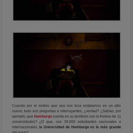
Cuando por el motivo que sea nos toca instalarnos en un sitio
nuevo, todo son preguntas e interrogantes, ¿verdad? ¿Sabías, por
ejemplo, que
Hamburgo
cuenta en su territorio con la friolera de 11
universidades? ¿O que, con 39.000 estudiantes nacionales e
internacionales,
la Universidad de Hamburgo es la más grande
del lugar?