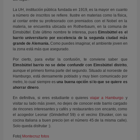
La
UH
, institución pública fundada en 1919, es la mayor en cuanto
a número de inscritos se refiere. Ilustre en materias como la física,
al contar entre su profesorado con premiados con el Nobel en la
materia, se encuentra ubicada en Rotherbaum, en la comuna de
Eimsbüttel. Este último nombre te interesa, pues
Eimsbüttel es el
barrio universitario por excelencia de la segunda ciudad más
grande de Alemania.
Como puedes imaginar, el ambiente joven en
la zona está más que asegurado.
Por cierto, para evitar la confusión, te conviene saber que
Eimsbüttel barrio no se debe confundir con Eimsbüttel distrito
,
aunque el primero forma parte del segundo. Situado al noroeste de
Hamburgo, está densamente poblado y muy bien comunicado por
metro, lo cual siempre es
una buena opción si lo que se quiere es
ahorrar dinero
.
En definitiva, si eres estudiante o quieres
viajar a Hamburgo
y
visitar su lado más joven, no dejes de conocer este barrio cargado
de rincones interesantes y cafés y restaurantes con encanto, como
el acogedor Leonar (Grindelhof 59) o el vecino Etrusker, con su
cocina italiana a buen precio (en el número 45 de la misma calle).
Solo queda disfrutar :).
Foto|
Montecruz fotos