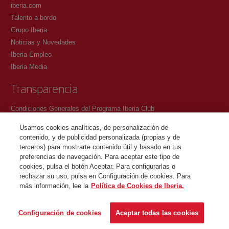
iberia.com
Talento a bordo
Grupo Iberia
Noticias y Novedades
Iberia Empleo
Iberia Media
Transparencia
Condiciones Generales del Programa Iberia Club
Condiciones de registro en iberia.com
Usamos cookies analíticas, de personalización de
Política de protección de datos personales
contenido, y de publicidad personalizada (propias y de
Gestión y Política de cookies
terceros) para mostrarte contenido útil y basado en tus
preferencias de navegación. Para aceptar este tipo de
Contacto
cookies, pulsa el botón Aceptar. Para configurarlas o
rechazar su uso, pulsa en Configuración de cookies. Para
más información, lee la
Política de Cookies de Iberia.
©Iberia Joven 2026. Todos los derechos reservados.
Configuración de cookies
Aceptar todas las cookies