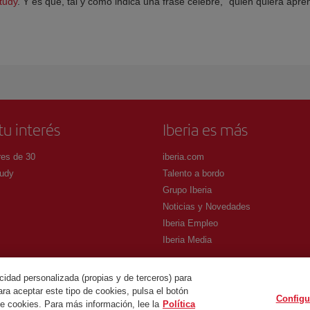
tudy
. Y es que, tal y como indica una frase célebre, “quien quiera apr
tu interés
Iberia es más
es de 30
iberia.com
udy
Talento a bordo
Grupo Iberia
Noticias y Novedades
Iberia Empleo
Iberia Media
cidad personalizada (propias y de terceros) para
ra aceptar este tipo de cookies, pulsa el botón
Configu
.
de cookies. Para más información, lee la
Política