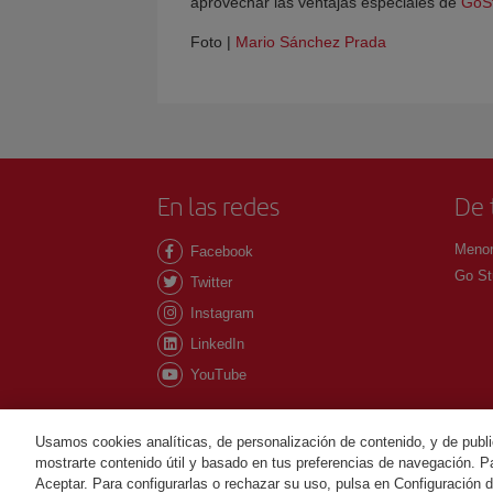
aprovechar las ventajas especiales de
GoS
Foto |
Mario Sánchez Prada
En las redes
De 
Menor
Facebook
Go St
Twitter
Instagram
LinkedIn
YouTube
Usamos cookies analíticas, de personalización de contenido, y de publi
mostrarte contenido útil y basado en tus preferencias de navegación. Pa
©Iberia Joven 2026. Todos los derechos reservados
Aceptar. Para configurarlas o rechazar su uso, pulsa en Configuración 