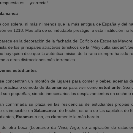
respuesta es… ¡correcta!
Salamanca
a con solera, ni más ni menos que la más antigua de España y del mu
ón en 1218. Más allá de su indudable prestigio, a esta institución no le 
arece en la decoración de la fachada del Edificio de Escuelas Mayore
a de los principales atractivos turísticos de la “Muy culta ciudad”. Se
e hay quien dice que la auténtica misión de la rana siempre ha sido r
se a otras distracciones más terrenales.
venes estudiantes
í se concentran un montón de lugares para comer y beber, además de
ás práctica o cómoda de
Salamanca
para vivir como
estudiante
. Sea 
dad son pequeñas, siendo innecesarios los desplazamientos en coche o e
an confirmada su plaza en las residencias de estudiantes propias d
 no es imposible en
Salamanca
-de hecho, es una de las capitales de E
diantes,
Erasmus
o no, es claramente la más barata.
 de otra beca (Leonardo da Vinci, Argo, de ampliación de estudios