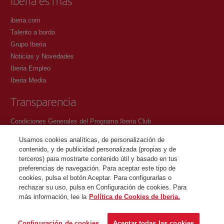
Iberia es más
iberia.com
Talento a bordo
Grupo Iberia
Noticias y Novedades
Iberia Empleo
Iberia Media
Transparencia
Condiciones Generales del Programa Iberia Club
Condiciones de registro en iberia.com
Usamos cookies analíticas, de personalización de
Política de protección de datos personales
contenido, y de publicidad personalizada (propias y de
Gestión y Política de cookies
terceros) para mostrarte contenido útil y basado en tus
preferencias de navegación. Para aceptar este tipo de
Contacto
cookies, pulsa el botón Aceptar. Para configurarlas o
rechazar su uso, pulsa en Configuración de cookies. Para
más información, lee la
Política de Cookies de Iberia.
©Iberia Joven 2026. Todos los derechos reservados.
Configuración de cookies
Aceptar todas las cookies