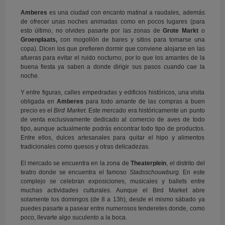
Amberes
es una ciudad con encanto matinal a raudales, además
de ofrecer unas noches animadas como en pocos lugares (para
esto último, no olvides pasarte por las zonas de
Grote Markt
o
Groenplaats,
con mogollón de bares y sitios para tomarse una
copa). Dicen los que prefieren dormir que conviene alojarse en las
afueras para evitar el ruido nocturno, por lo que los amantes de la
buena fiesta ya saben a donde dirigir sus pasos cuando cae la
noche.
Y entre figuras, calles empedradas y edificios históricos, una visita
obligada en
Amberes
para todo amante de las compras a buen
precio es el
Bird Market
. Este mercado era históricamente un punto
de venta exclusivamente dedicado al comercio de aves de todo
tipo, aunque actualmente podrás encontrar todo tipo de productos.
Entre ellos, dulces artesanales para quitar el hipo y alimentos
tradicionales como quesos y otras delicadezas.
El mercado se encuentra en la zona de
Theaterplein
, el distrito del
teatro donde se encuentra el famoso
Stadsschouwburg.
En este
complejo se celebran exposiciones, musicales y ballets entre
muchas actividades culturales. Aunque el Bird Market abre
solamente los domingos (de 8 a 13h), desde el mismo sábado ya
puedes pasarte a pasear entre numerosos tenderetes donde, como
poco, llevarte algo suculento a la boca.