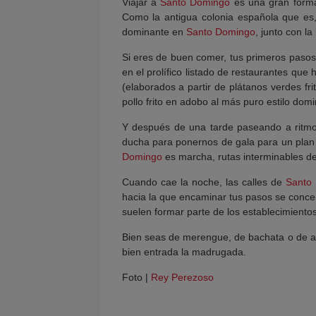
Viajar a
Santo Domingo
es una gran forma
Como la antigua colonia española que es, 
dominante en
Santo Domingo
, junto con l
Si eres de buen comer, tus primeros paso
en el prolífico listado de restaurantes qu
(elaborados a partir de plátanos verdes f
pollo frito en adobo al más puro estilo domi
Y después de una tarde paseando a ritm
ducha para ponernos de gala para un plan 
Domingo
es marcha, rutas interminables de 
Cuando cae la noche, las calles de
Santo
hacia la que encaminar tus pasos se conce
suelen formar parte de los establecimiento
Bien seas de merengue, de bachata o de a
bien entrada la madrugada.
Foto |
Rey Perezoso