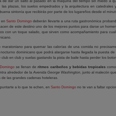
 de dar un salto al pasado en la máquina del tiempo sin miedo a qu
las plazas, los suelos empedrados y la arquitectura en catedrales 
a buena sintonía que recibirás por parte de los lugareños desde el minu
s en
Santo Domingo
deberán llevarte a una ruta gastronómica proband
e hacen de este destino uno de los mejores puntos para darse un homen
ritos con un toque salado, que sirven como acompañamiento para cualq
nicano.
o maratoniano para quemar las calorías de una comida no precisa
nocturno dominicano que podrá alargarse hasta llegada la puesta de s
club en club y suelas gastando la pista de baile hasta perder los boto
 Domingo
se llenan de
ritmos caribeños y bebidas tropicales
como 
ntra alrededor de la
Avenida George Washington
, junto al malecón que
s de las grandes cadenas hoteleras.
puntarte a lo que te echen, en
Santo Domingo
no te van a faltar opci