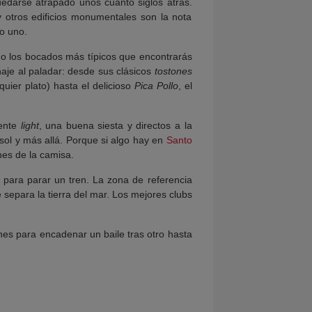
edarse atrapado unos cuanto siglos atrás.
y otros edificios monumentales son la nota
to uno.
o los bocados más típicos que encontrarás
aje al paladar: desde sus clásicos
tostones
uier plato) hasta el delicioso
Pica Pollo
, el
mente
light
, una buena siesta y directos a la
ol y más allá. Porque si algo hay en
Santo
nes de la camisa.
para parar un tren. La zona de referencia
 separa la tierra del mar. Los mejores clubs
ones para encadenar un baile tras otro hasta