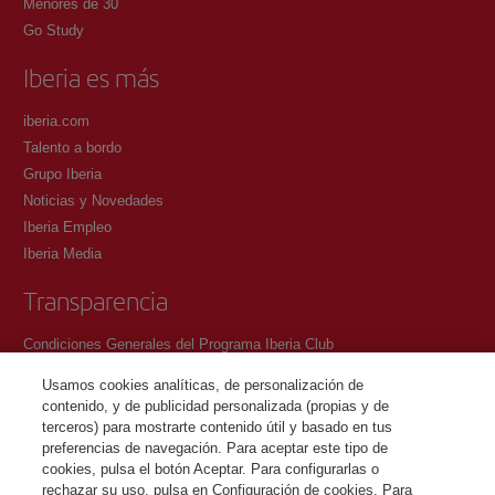
Menores de 30
Go Study
Iberia es más
iberia.com
Talento a bordo
Grupo Iberia
Noticias y Novedades
Iberia Empleo
Iberia Media
Transparencia
Condiciones Generales del Programa Iberia Club
Condiciones de registro en iberia.com
Usamos cookies analíticas, de personalización de
Política de protección de datos personales
contenido, y de publicidad personalizada (propias y de
Gestión y Política de cookies
terceros) para mostrarte contenido útil y basado en tus
preferencias de navegación. Para aceptar este tipo de
Contacto
cookies, pulsa el botón Aceptar. Para configurarlas o
rechazar su uso, pulsa en Configuración de cookies. Para