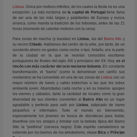
Lisboa
. Única por motivos infinitos, de los cuales la fiesta no es una
excepción. La vida nocturna de
la capital de Portugal
tiene fama
de ser una de las más largas y palpitantes de Europa y nunca
arranca, como manda la tradición de los lisboetas, antes de las 21
horas (momento de calentar motores con la cena).
Para zonas de marcha (y baratas) en
Lisboa
, las del
Bairro Alto
y
su vecino
Chiado
. Hablamos del centro de la urbe, por tanto, de un
suculento ahorro en gastos como coche o taxi. Antaño, era la parte
de la ciudad en la que se reunían conocidos escritores
portugueses de finales del siglo XIX y principios del XX. Hoy,
es el
rincón con más carácter del ocio nocturno lisboeta
. En constante
transformación, el “barrio” (como lo denominan con cariño sus
residentes) se ha convertido en una de las zonas de
Lisboa
con un
mayor número de bares y calles estrechas a las que les sobra
ambiente joven. Abarrotadas cada noche y en su máximo apogeo
los viernes y sábados, tanto la cantidad de locales como la gran
diversidad de sus clientes convierten al
Bairro Alto
en un lugar
agradable y perfecto para salir por
Lisboa
, salpicado de bares
pequeños e informales. Todo el mundo es bienvenido,
especialmente los jóvenes en busca de discotecas para bailar,
divertirse con los amigos y brindar con la bebida típica del Bairro
Alto: la “prethina” (cerveza negra). Este espíritu camaleónico se
extiende por los barrios de los alrededores, véase
Bica
o
Príncipe