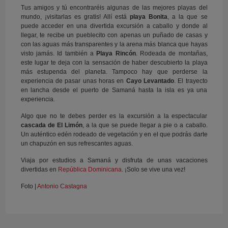
Tus amigos y tú encontraréis algunas de las mejores playas del
mundo, ¡visitarlas es gratis! Allí está
playa Bonita
, a la que se
puede acceder en una divertida excursión a caballo y donde al
llegar, te recibe un pueblecito con apenas un puñado de casas y
con las aguas más transparentes y la arena más blanca que hayas
visto jamás. Id también a
Playa Rincón
. Rodeada de montañas,
este lugar te deja con la sensación de haber descubierto la playa
más estupenda del planeta. Tampoco hay que perderse la
experiencia de pasar unas horas en
Cayo Levantado
. El trayecto
en lancha desde el puerto de Samaná hasta la isla es ya una
experiencia.
Algo que no te debes perder es la excursión a la espectacular
cascada de El Limón
, a la que se puede llegar a pie o a caballo.
Un auténtico edén rodeado de vegetación y en el que podrás darte
un chapuzón en sus refrescantes aguas.
Viaja por estudios a Samaná y disfruta de unas vacaciones
divertidas en
República Dominicana
. ¡Solo se vive una vez!
Foto |
Antonio Castagna