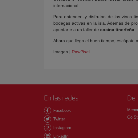
internacional.
Para entender -y disfrutar- de los vinos 
bodegas activas en la isla. Además de pro
apuntarte a un taller de
cocina tinerfeña
.
Ahora que llega el buen tiempo, escápate 
Imagen |
RawPixel
En las redes
De 
Menor
Facebook
Go St
Twitter
Instagram
LinkedIn