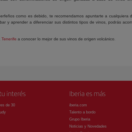
tinerfeños como es debido, te recomendamos apuntarte a cualquiera d
bar y aprender a diferenciar sus distintos tipos de vinos, podrás ac
a
Tenerife
a conocer lo mejor de sus vinos de origen volcánico.
tu interés
Iberia es más
es de 30
iberia.com
udy
Talento a bordo
Grupo Iberia
Noticias y Novedades