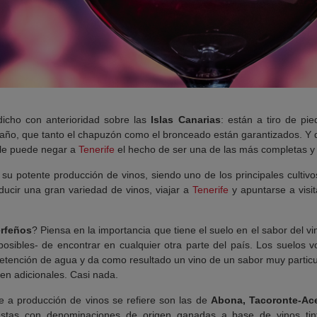
icho con anterioridad sobre las
Islas Canarias
: están a tiro de pie
ño, que tanto el chapuzón como el bronceado están garantizados. Y de 
 le puede negar a
Tenerife
el hecho de ser una de las más completas y 
su potente producción de vinos, siendo uno de los principales cultiv
ucir una gran variedad de vinos, viajar a
Tenerife
y apuntarse a visit
erfeños
? Piensa en la importancia que tiene el suelo en el sabor del vin
posibles- de encontrar en cualquier otra parte del país. Los suelos 
retención de agua y da como resultado un vino de un sabor muy particu
en adicionales. Casi nada.
e a producción de vinos se refiere son las de
Abona, Tacoronte-Acen
éstas con denominaciones de origen ganadas a base de vinos tint