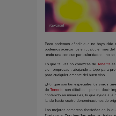
Poco podemos añadir que no haya sido d
podemos acercarnos en cualquier mes del a
-cada una con sus particularidades-, no se
Lo que tal vez no conozcas de
Tenerife
es 
cien empresas trabajando a tope para prod
para cualquier amante del buen vino.
¿Por qué son tan especiales los
vinos tin
de
Tenerife
son difíciles – por no decir im
contenido en minerales, lo que ayuda a la 
la isla hasta cuatro denominaciones de orig
Las mejores comarcas tinerfeñas en lo qu
Orotava
e
Ycoden-Daute-Isora
, todas 