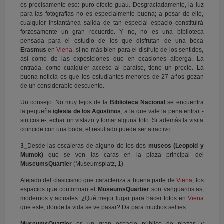
es precisamente eso: puro efecto guau. Desgraciadamente, la luz
para las fotografías no es especialmente buena; a pesar de ello,
cualquier instantánea salida de tan especial espacio constituirá
forzosamente un gran recuerdo. Y no, no es una biblioteca
pensada para el estudio de los que disfrutan de una beca
Erasmus
en
Viena
, si no más bien para el disfrute de los sentidos,
así como de las exposiciones que en ocasiones alberga. La
entrada, como cualquier acceso al paraíso, tiene un precio. La
buena noticia es que los estudiantes menores de 27 años gozan
de un considerable descuento.
Un consejo. No muy lejos de la
Biblioteca Nacional
se encuentra
la pequeña
iglesia de los Agustinos
, a la que vale la pena entrar -
sin coste-, echar un vistazo y tomar alguna foto. Si además la visita
coincide con una boda, el resultado puede ser atractivo.
3_
Desde las escaleras de alguno de los dos
museos (Leopold y
Mumok)
que se ven las caras en la plaza principal del
MuseumsQuartier
(Museumsplatz, 1)
Alejado del clasicismo que caracteriza a buena parte de
Viena
, los
espacios que conforman el
MuseumsQuartier
son vanguardistas,
modernos y actuales.
¿
Qué mejor lugar para hacer fotos en
Viena
que este, donde la vida se ve pasar? Da para muchos selfies.
MuseumsQuartier
es un gran espacio público de plazas y