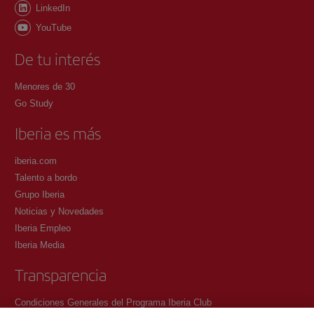
LinkedIn
YouTube
De tu interés
Menores de 30
Go Study
Iberia es más
iberia.com
Talento a bordo
Grupo Iberia
Noticias y Novedades
Iberia Empleo
Iberia Media
Transparencia
Condiciones Generales del Programa Iberia Club