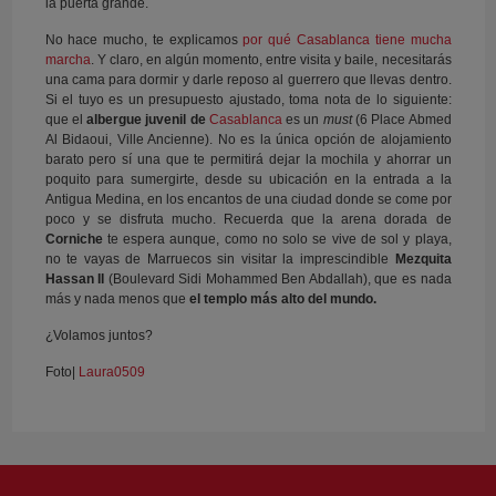
la puerta grande.
No hace mucho, te explicamos
por qué Casablanca tiene mucha
marcha
. Y claro, en algún momento, entre visita y baile, necesitarás
una cama para dormir y darle reposo al guerrero que llevas dentro.
Si el tuyo es un presupuesto ajustado, toma nota de lo siguiente:
que el
albergue juvenil de
Casablanca
es un
must
(6 Place Abmed
Al Bidaoui, Ville Ancienne). No es la única opción de alojamiento
barato pero sí una que te permitirá dejar la mochila y ahorrar un
poquito para sumergirte, desde su ubicación en la entrada a la
Antigua Medina, en los encantos de una ciudad donde se come por
poco y se disfruta mucho. Recuerda que la arena dorada de
Corniche
te espera aunque, como no solo se vive de sol y playa,
no te vayas de Marruecos sin visitar la imprescindible
Mezquita
Hassan II
(Boulevard Sidi Mohammed Ben Abdallah), que es nada
más y nada menos que
el templo más alto del mundo.
¿Volamos juntos?
Foto|
Laura0509