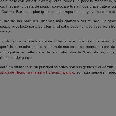
o el callo con los estudios y quieres romper un poco la monotonía,
mos. Prepara tu cesta de pícnic, convoca a tus amigos y acércate a c
r Garten
). Este es el plan gratis que te proponemos, ¡ya verás como te
de
uno de los parques urbanos más grandes del mundo
. Lo atra
spacio predilecto para leer, tomar el sol o beber una cerveza bien fr
erdible.
 disfrutar de la práctica de deportes al aire libre. Solo deberás cal
erficie, o instalarte en cualquiera de sus terrenos, montar un partido
 fotografiar la
bella vista de la ciudad desde Monopteros
, o
par
extremo sur del parque.
ará en afirmar que su principal atractivo son sus gentes y
el Jardín 
stillos de Neuschwanstein y Hohenschwangau
son aún mejores… ¡deci