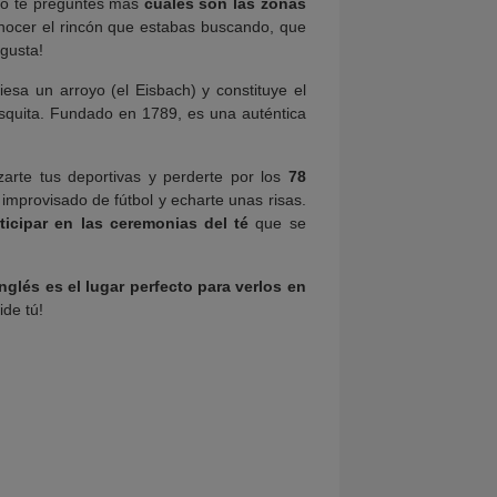
 no te preguntes más
cuáles son las zonas
onocer el rincón que estabas buscando, que
 gusta!
viesa un arroyo (el Eisbach) y constituye el
esquita. Fundado en 1789, es una auténtica
zarte tus deportivas y perderte por los
78
 improvisado de fútbol y echarte unas risas.
ticipar en las ceremonias del té
que se
Inglés es el lugar perfecto para verlos en
de tú!