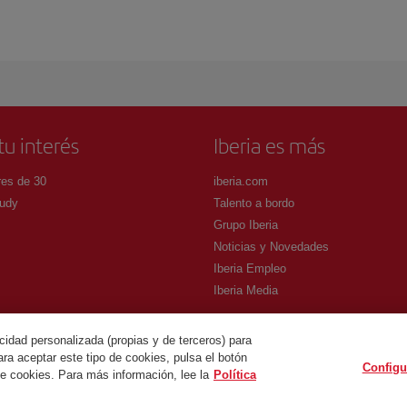
tu interés
Iberia es más
es de 30
iberia.com
udy
Talento a bordo
Grupo Iberia
Noticias y Novedades
Iberia Empleo
Iberia Media
cidad personalizada (propias y de terceros) para
ra aceptar este tipo de cookies, pulsa el botón
Configu
.
de cookies. Para más información, lee la
Política