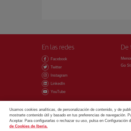
En las redes
De 
Menor
Facebook
Go St
Twitter
Instagram
LinkedIn
YouTube
Usamos cookies analíticas, de personalización de contenido, y de publi
mostrarte contenido útil y basado en tus preferencias de navegación. Pa
©Iberia Joven 2026. Todos los derechos reservados
Aceptar. Para configurarlas o rechazar su uso, pulsa en Configuración 
de Cookies de Iberia.