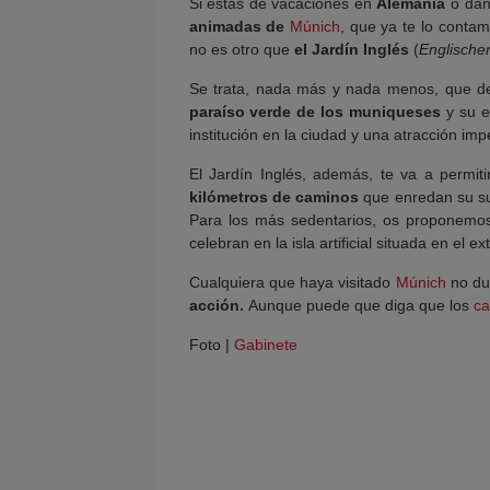
Si estás de vacaciones en
Alemania
o dand
animadas de
Múnich
, que ya te lo conta
no es otro que
el Jardín Inglés
(
Englische
Se trata, nada más y nada menos, que 
paraíso verde de los muniqueses
y su e
institución en la ciudad y una atracción imp
El Jardín Inglés, además, te va a permitir
kilómetros de caminos
que enredan su sup
Para los más sedentarios, os proponemos
celebran en la isla artificial situada en el 
Cualquiera que haya visitado
Múnich
no dud
acción.
Aunque puede que diga que los
ca
Foto |
Gabinete