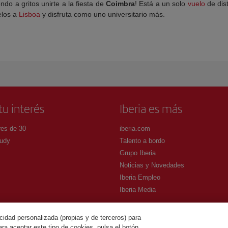
endo a gritos unirte a la fiesta de
Coimbra
! Está a un solo
vuelo
de dist
elos a
Lisboa
y disfruta como uno universitario más.
tu interés
Iberia es más
es de 30
iberia.com
udy
Talento a bordo
Grupo Iberia
Noticias y Novedades
Iberia Empleo
Iberia Media
cidad personalizada (propias y de terceros) para
ra aceptar este tipo de cookies, pulsa el botón