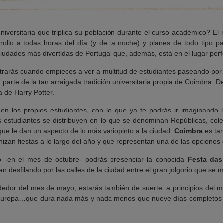
versitaria que triplica su población durante el curso académico? El 
n rollo a todas horas del día (y de la noche) y planes de todo tipo 
 ciudades más divertidas de Portugal que, además, está en el lugar pe
trarás cuando empieces a ver a multitud de estudiantes paseando por l
parte de la tan arraigada tradición universitaria propia de Coimbra. D
a de Harry Potter.
en los propios estudiantes, con lo que ya te podrás ir imaginando 
 estudiantes se distribuyen en lo que se denominan Repúblicas, cole
ue le dan un aspecto de lo más variopinto a la ciudad.
Coimbra
es tam
an fiestas a lo largo del año y que representan una de las opciones de 
urso -en el mes de octubre- podrás presenciar la conocida
Festa das
n desfilando por las calles de la ciudad entre el gran jolgorio que se 
dedor del mes de mayo, estarás también de suerte: a principios del m
da Europa…que dura nada más y nada menos que nueve días completos 