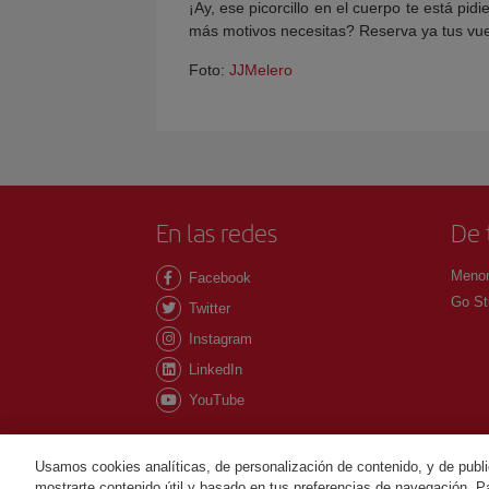
¡Ay, ese picorcillo en el cuerpo te está pidi
más motivos necesitas? Reserva ya tus vu
Foto:
JJMelero
En las redes
De 
Menor
Facebook
Go St
Twitter
Instagram
LinkedIn
YouTube
Usamos cookies analíticas, de personalización de contenido, y de publi
mostrarte contenido útil y basado en tus preferencias de navegación. Pa