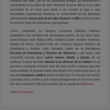
Pintando tan bien, ¿no te has planteado alargar tus vacaciones y
convertirlas en tu estilo de vida? Iberia te lo pone fácil y si ya estás
pensando en el curso que viene o en sacarle el jugo a una
inolvidable experiencia Erasmus, la Universidad de las Baleares
(oficialmente
Universitat de les Illes Balears
o UIB
) podría resultar
tu próximo lugar de referencia y peregrinaje.
Como curiosidad, su campus concentra distintos edificios
bautizados con nombres de personajes ilustres de las islas, tales
como Ramon Llull, Mateu Orfila, Guillem Colom, Anselm Turmeda,
Beatriu de Pinós, Guillem Cifre de Colonya, Gaspar Melchor de
Jovellanos o Arxiduc Lluís Salvador (sede de la prestigiosa
Escuela de Hostelería y Turismo de Baleares
y, por tanto, una
excelente excusa para
comer bueno, bonito y barato
en su
cantina). A pesar de estar
situado a las afueras de la ciudad
, en un
bucólico y tranquilo enclave rural de puro verde y alguna que otra
oveja perdida, te gustará saber que llegar a él cuesta muy poco, ya
sea en
transporte público
(línea 19 del bus, 15 minutos en metro)
o privado (en tu coche o, aun mejor, persiguiendo el Sol en el carril
bici que conecta la UIB con el centro de la capital de
Mallorca
).
Foto|
Ed Yourdon
.