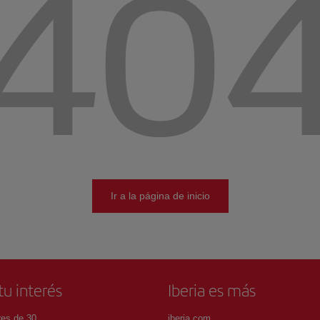
40
Ir a la página de inicio
tu interés
Iberia es más
es de 30
iberia.com