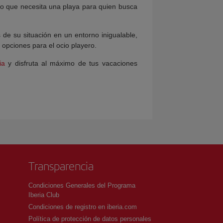
lo que necesita una playa para quien busca
 de su situación en un entorno inigualable,
 opciones para el ocio playero.
ia
y disfruta al máximo de tus vacaciones
Transparencia
Condiciones Generales del Programa
Iberia Club
Condiciones de registro en iberia.com
Política de protección de datos personales