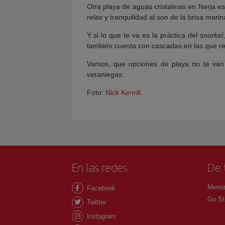
Otra playa de aguas cristalinas en Nerja e
relax y tranquilidad al son de la brisa mari
Y si lo que te va es la práctica del
snorkel
también cuenta con cascadas en las que rem
Vamos, que opciones de playa no te van 
veraniegas.
Foto:
Nick Kenrik
En las redes
De 
Menor
Facebook
Go St
Twitter
Instagram