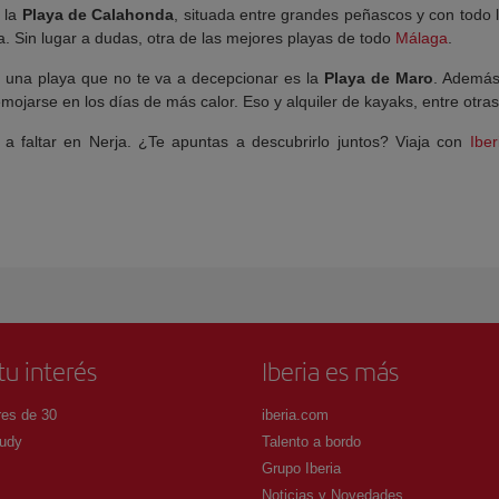
s la
Playa de Calahonda
, situada entre grandes peñascos y con todo 
na. Sin lugar a dudas, otra de las mejores playas de todo
Málaga
.
, una playa que no te va a decepcionar es la
Playa de Maro
. Además
ojarse en los días de más calor. Eso y alquiler de kayaks, entre otras
a faltar en Nerja. ¿Te apuntas a descubrirlo juntos? Viaja con
Iber
tu interés
Iberia es más
es de 30
iberia.com
udy
Talento a bordo
Grupo Iberia
Noticias y Novedades