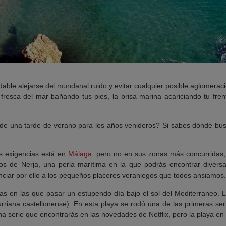
ble alejarse del mundanal ruido y evitar cualquier posible aglomeraci
a fresca del mar bañando tus pies, la brisa marina acariciando tu fre
ño de una tarde de verano para los años venideros? Si sabes dónde busc
s exigencias está en
Málaga
, pero no en sus zonas más concurridas, 
s de Nerja, una perla marítima en la que podrás encontrar diversa
nciar por ello a los pequeños placeres veraniegos que todos ansiamos.
s en las que pasar un estupendo día bajo el sol del Mediterraneo. L
rriana castellonense). En esta playa se rodó una de las primeras seri
a serie que encontrarás en las novedades de Netflix, pero la playa en