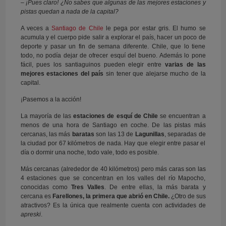
– ¡Pues claro! ¿No sabes que algunas de las mejores estaciones y
pistas quedan a nada de la capital?
A veces a
Santiago de Chile
le pega por estar gris. El humo se
acumula y el cuerpo pide salir a explorar el país, hacer un poco de
deporte y pasar un fin de semana diferente. Chile, que lo tiene
todo, no podía dejar de ofrecer esquí del bueno. Además lo pone
fácil, pues los santiaguinos pueden elegir entre
varias de las
mejores estaciones del país
sin tener que alejarse mucho de la
capital.
¡Pasemos a la acción!
La mayoría de las
estaciones de esquí de Chile
se encuentran a
menos de una hora de Santiago en coche. De las pistas más
cercanas, las más
baratas
son las 13 de
Lagunillas
, separadas de
la ciudad por 67 kilómetros de nada. Hay que elegir entre pasar el
día o dormir una noche, todo vale, todo es posible.
Más cercanas (alrededor de 40 kilómetros) pero más caras son las
4 estaciones que se concentran en los valles del río Mapocho,
conocidas como
Tres Valles
. De entre ellas, la más barata y
cercana es
Farellones, la primera que abrió en Chile.
¿Otro de sus
atractivos? Es la única que realmente cuenta con actividades de
apreski
.