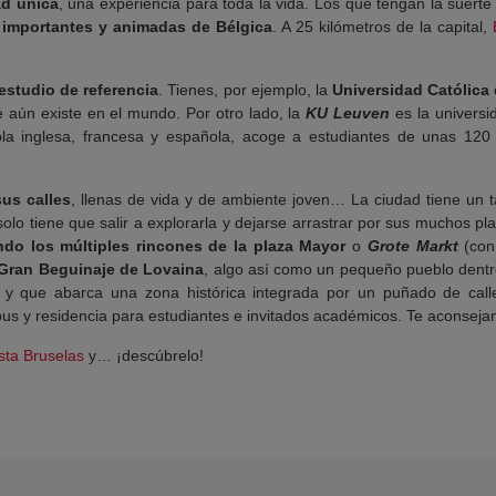
ad única
, una experiencia para toda la vida. Los que tengan la suert
 importantes y animadas de Bélgica
. A 25 kilómetros de la capital,
studio de referencia
. Tienes, por ejemplo, la
Universidad Católica
ue aún existe en el mundo. Por otro lado, la
KU Leuven
es la univers
bla inglesa, francesa y española, acoge a estudiantes de unas 120 
us calles
, llenas de vida y de ambiente joven… La ciudad tiene un 
solo tiene que salir a explorarla y dejarse arrastrar por sus muchos p
do los múltiples rincones de la plaza Mayor
o
Grote Markt
(con 
 Gran Beguinaje de Lovaina
, algo así como un pequeño pueblo dentro
 y que abarca una zona histórica integrada por un puñado de calle
s y residencia para estudiantes e invitados académicos. Te aconsejamo
sta Bruselas
y… ¡descúbrelo!