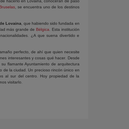
e de hacerlo en Lovaina, conocerán de paso
Bruselas
, se encuentra uno de los destinos
 de Lovaina
, que habiendo sido fundada en
idad más grande de
Bélgica
. Esta institución
nacionalidades. ¿A que suena divertido e
tamaño perfecto, de ahí que quien necesite
lanes interesantes y cosas qué hacer. Desde
su flamante Ayuntamiento de arquitectura
 de la ciudad. Un precioso rincón único en
s al sur del centro. Hoy propiedad de la
s visitarlo.