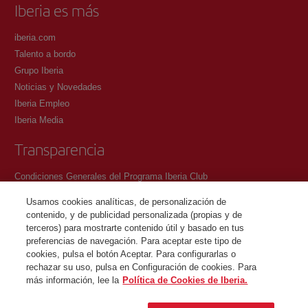
Iberia es más
iberia.com
Talento a bordo
Grupo Iberia
Noticias y Novedades
Iberia Empleo
Iberia Media
Transparencia
Condiciones Generales del Programa Iberia Club
Condiciones de registro en iberia.com
Usamos cookies analíticas, de personalización de
Política de protección de datos personales
contenido, y de publicidad personalizada (propias y de
Gestión y Política de cookies
terceros) para mostrarte contenido útil y basado en tus
preferencias de navegación. Para aceptar este tipo de
Contacto
cookies, pulsa el botón Aceptar. Para configurarlas o
rechazar su uso, pulsa en Configuración de cookies. Para
más información, lee la
Política de Cookies de Iberia.
©Iberia Joven 2026. Todos los derechos reservados.