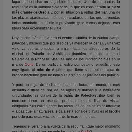
lugar donde echar un trago bien fresquito. Uno de los puntos de
referencia es la llamada
Spianada
, la que es considerada
la plaza
más grande de Grecia
y, por su situación a orillas del mar, una de
las plazas ajardinadas más espectaculares en las que te puedas
haber montado un pícnic improvisado (y te vamos dejando caer
ideas para economizar el viaje).
Hay mucho más que ver en el centro histórico de la ciudad (varios
palacios y museos que por sí solos ya merecen la pena), y una vez
visto ya podrás empezar a mirar hacia los alrededores de la
ciudad: el
Palacio de Achilleion
(también conocido como el
Palacio de la Princesa Sissi) es uno de los imprescindibles en la
isla de
Corfú
. De un particular estilo pompeyano, el edificio está
muy ligado al
mito de Aquiles
, que tiene su propia estatua de
bronce haciendo gala de toda su fuerza en los jardines del palacio.
Y para no dejar de dedicarle todas las horas del mundo al más
absoluto disfrute del sol, de las aguas cristalinas y la naturaleza
circundante, las playas de la
bahía de Paleokastritsa
bien se
merecen tener un espacio preferente en tu lista de visitas
obligadas. Sus calitas entre las rocas, las aguas de color turquesa
y la paz que la naturaleza le da a esta zona de playas es el broche
perfecto para unas vacaciones de lo más completas.
Tenemos el verano a la vuelta de la esquina, ¿qué mejor momento
que ahorra para ir reservando tus vuelos a
Corfú
?