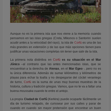
Aunque no es la primera isla que nos viene a la memoria cuando
pensamos en las islas griegas (Creta, Mikonos o Santorini suelen
acudir antes a la velocidad del rayo), la isla de
Corfú
es una de las
más grandes en extensión y de las que más opciones tienen para
justificar unas vacaciones completas sin tener que salir de la isla.
La primera nota distintiva en
Corfú
es su situación en el Mar
Jónico
–al contrario que las antes mencionadas islas, que se
encuentran a la derecha de
Atenas
, en el
Mar Egeo
-, pero no es
la única diferencia. Además de sumar kilómetros y kilómetros de
playas para echar la toalla y no despegarse del cóctel veraniego
de turno,
Corfú
es la suma de unas muy buenas muestras de la
historia, cultura y tradición griegas. Vamos, que no te va a faltar una
buena
moussaka
cuando te entre el antojo.
La propia
Ciudad de Corfú
(Kerkira) puede ocuparte fácilmente un
día de turismo relajado, de curiosear por sus calles y parar de
cuando en cuando sin mayor pretensión que encontrar un buen