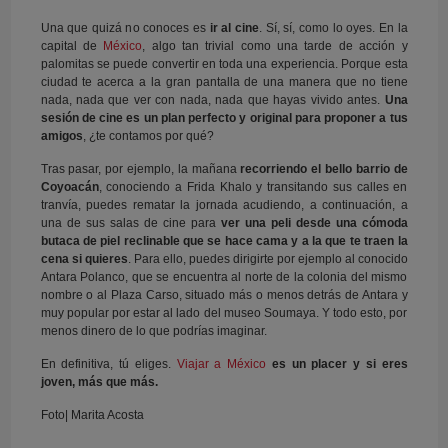
Una que quizá no conoces es
ir al cine
. Sí, sí, como lo oyes. En la
capital de
México
, algo tan trivial como una tarde de acción y
palomitas se puede convertir en toda una experiencia. Porque esta
ciudad te acerca a la gran pantalla de una manera que no tiene
nada, nada que ver con nada, nada que hayas vivido antes.
Una
sesión de cine es un plan perfecto y original para proponer a tus
amigos
, ¿te contamos por qué?
Tras pasar, por ejemplo, la mañana
recorriendo el bello barrio de
Coyoacán
, conociendo a Frida Khalo y transitando sus calles en
tranvía, puedes rematar la jornada acudiendo, a continuación, a
una de sus salas de cine para
ver una peli desde una cómoda
butaca de piel reclinable que se hace cama y a la que te traen la
cena si quieres
. Para ello, puedes dirigirte por ejemplo al conocido
Antara Polanco, que se encuentra al norte de la colonia del mismo
nombre o al Plaza Carso, situado más o menos detrás de Antara y
muy popular por estar al lado del museo Soumaya. Y todo esto, por
menos dinero de lo que podrías imaginar.
En definitiva, tú eliges.
Viajar a México
es un placer y si eres
joven, más que más.
Foto| Marita Acosta