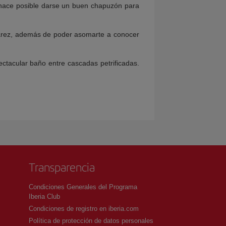
 hace posible darse un buen chapuzón para
uárez, además de poder asomarte a conocer
tacular baño entre cascadas petrificadas.
Transparencia
Condiciones Generales del Programa
Iberia Club
Condiciones de registro en iberia.com
Política de protección de datos personales