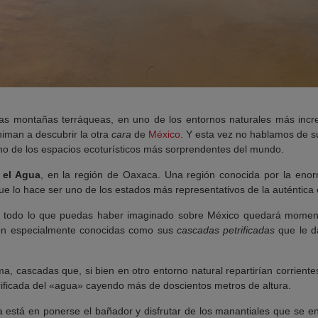
 las montañas terráqueas, en uno de los entornos naturales más incr
iman a descubrir la otra
cara
de
México
. Y esta vez no hablamos de su
uno de los espacios ecoturísticos más sorprendentes del mundo.
 el Agua
, en la región de Oaxaca. Una región conocida por la eno
e lo hace ser uno de los estados más representativos de la auténtica
, todo lo que puedas haber imaginado sobre México quedará moment
 son especialmente conocidas como sus
cascadas petrificadas
que le d
, cascadas que, si bien en otro entorno natural repartirían corrientes
rificada del «agua» cayendo más de doscientos metros de altura.
ta está en ponerse el bañador y disfrutar de los manantiales que se en