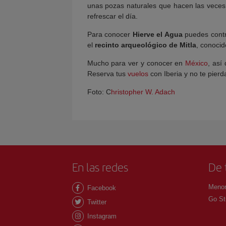
unas pozas naturales que hacen las veces
refrescar el día.
Para conocer
Hierve el Agua
puedes contr
el
recinto arqueológico de Mitla
, conocid
Mucho para ver y conocer en
México
, así
Reserva tus
vuelos
con Iberia y no te pier
Foto: C
hristopher W. Adach
En las redes
De 
Menor
Facebook
Go St
Twitter
Instagram