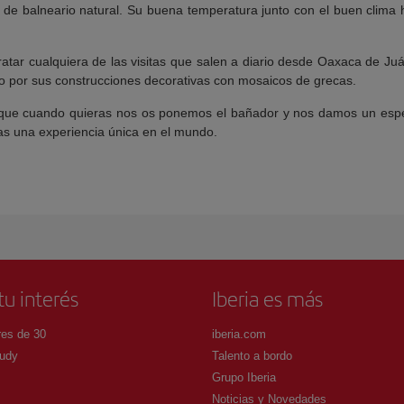
 de balneario natural. Su buena temperatura junto con el buen clima
atar cualquiera de las visitas que salen a diario desde Oaxaca de J
o por sus construcciones decorativas con mosaicos de grecas.
 que cuando quieras nos os ponemos el bañador y nos damos un espec
das una experiencia única en el mundo.
tu interés
Iberia es más
es de 30
iberia.com
udy
Talento a bordo
Grupo Iberia
Noticias y Novedades