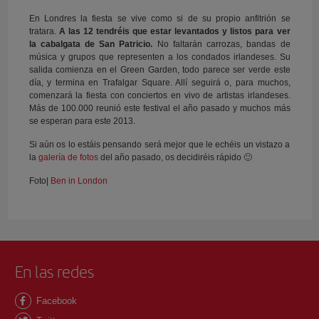
En Londres la fiesta se vive como si de su propio anfitrión se
tratara.
A las 12 tendréis que estar levantados y listos para ver
la cabalgata de San Patricio.
No faltarán carrozas, bandas de
música y grupos que representen a los condados irlandeses. Su
salida comienza en el Green Garden, todo parece ser verde este
día, y termina en Trafalgar Square. Allí seguirá o, para muchos,
comenzará la fiesta con conciertos en vivo de artistas irlandeses.
Más de 100.000 reunió este festival el año pasado y muchos más
se esperan para este 2013.
Si aún os lo estáis pensando será mejor que le echéis un vistazo a
la
galería de fotos
del año pasado, os decidiréis rápido 🙂
Foto|
Ben in London
En las redes
Facebook