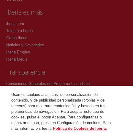
Iberia es más
iberia.com
Talento a bordo
Grupo Iberia
Noticias y Novedades
Iberia Empleo
Iberia Media
Transparencia
Condiciones Generales del Programa Iberia Club
Condiciones de registro en iberia.com
Usamos cookies analíticas, de personalización de
Política de protección de datos personales
contenido, y de publicidad personalizada (propias y de
Gestión y Política de cookies
terceros) para mostrarte contenido útil y basado en tus
preferencias de navegación. Para aceptar este tipo de
Contacto
cookies, pulsa el botón Aceptar. Para configurarlas o
rechazar su uso, pulsa en Configuración de cookies. Para
más información, lee la
Política de Cookies de Iberia.
©Iberia Joven 2026. Todos los derechos reservados.