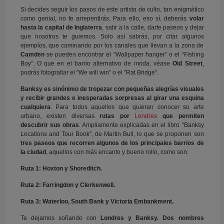
Si decides seguir los pasos de este artista de culto, tan enigmático
como genial, no te arrepentirás. Para ello, eso sí, deberás
volar
hasta la capital de Inglaterra
, salir a la calle, darte paseos y dejar
que nosotros te guiemos. Solo así sabrás, por citar algunos
ejemplos, que caminando por los canales que llevan a la zona de
Camden
se pueden encontrar el “Wallpaper hanger” o el “Fishing
Boy”. O que en el barrio alternativo de moda, véase
Old Street
,
podrás fotografiar el “We will win” o el “Rat Bridge”.
Banksy es sinónimo de tropezar con pequeñas alegrías visuales
y recibir grandes e inesperadas sorpresas al girar una esquina
cualquiera
. Para todos aquellos que quieran conocer su arte
urbano, existen diversas
rutas por
Londres
que permiten
descubrir sus obras
. Ampliamente explicadas en el libro “Banksy
Locations and Tour Book”, de Martin Bull, lo que se proponen son
tres paseos que recorren algunos de los principales barrios de
la ciudad
, aquellos con más encanto y bueno rollo, como son:
Ruta 1: Hoxton y Shoreditch.
Ruta 2: Farringdon y Clerkenwell.
Ruta 3: Waterloo, South Bank y Victoria Embankment.
Te dejamos soñando con
Londres y Banksy. Dos nombres