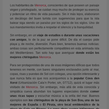
Los habitantes de
Menorca
, conscientes de que poseen un paisaje
virgen y privilegiado, se cuidan muy mucho de proteger su esencia
y potenciar un ritmo de vida pausado. Sin ir más lejos, elaboraron
un decálogo del buen turista con sugerencias para que la isla
balear siga siendo un paraíso por los siglos de los siglos. Uno de
sus mandamientos invita a respetar el silencio y la tranquilidad.
Sin embargo, en un
viaje de estudios o durante unas vacaciones
con amigos
, lo de la paz se pone difícil. De día el cuerpo pide
playa y, de noche, diversión. Pues bien, tenemos buenas noticias:
ambas cosas son perfectamente compatibles en esta animada isla
del Mediterráneo. Tan solo hay que averiguar
donde están los
mejores chiringuitos
Menorca
.
Para ser protagonistas de una de esas imágenes idílicas que todos
tenemos en mente, con bares singulares enclavados junto al mar,
copas, risas y puestas de Sol con colegas, una opción interesante y
que nunca falla es que nos acerquemos a la
popular Cova den
Xoroi
(Urbanización Cala’n Porter, s/n, 07712), quizá el lugar más
visitado de
Menorca
. Sin embargo, más allá de esta conocida y
simpática cueva abundan los lugares especiales donde
comer
unas ricas tapas
y escuchar música a la orilla del mar. Buenos
ejemplos son
los chiringuitos de la playa de Son Bou, una de las
mejores de España
o
El Pirata, otro local emblemático de la
playa de Cala en Blanes. La zona dista cuatro kilómetros de