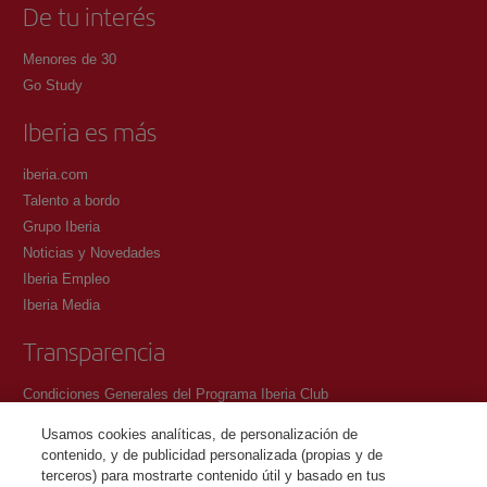
De tu interés
Menores de 30
Go Study
Iberia es más
iberia.com
Talento a bordo
Grupo Iberia
Noticias y Novedades
Iberia Empleo
Iberia Media
Transparencia
Condiciones Generales del Programa Iberia Club
Condiciones de registro en iberia.com
Usamos cookies analíticas, de personalización de
Política de protección de datos personales
contenido, y de publicidad personalizada (propias y de
Gestión y Política de cookies
terceros) para mostrarte contenido útil y basado en tus