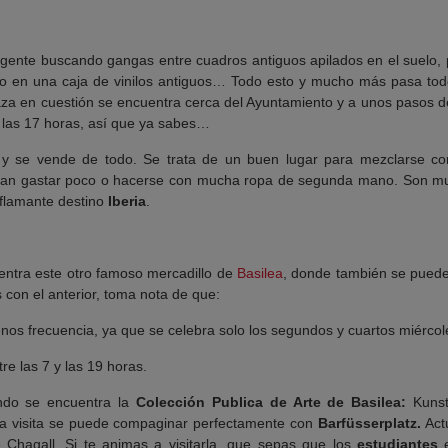
 gente buscando gangas entre cuadros antiguos apilados en el suelo,
do en una caja de vinilos antiguos… Todo esto y mucho más pasa tod
aza en cuestión se encuentra cerca del Ayuntamiento y a unos pasos d
 las 17 horas, así que ya sabes…
 se vende de todo. Se trata de un buen lugar para mezclarse co
an gastar poco o hacerse con mucha ropa de segunda mano. Son mu
 flamante destino
Iberia
.
ntra este otro famoso mercadillo de
Basilea
, donde también se pueden
s con el anterior, toma nota de que:
os frecuencia, ya que se celebra solo los segundos y cuartos miércol
e las 7 y las 19 horas.
ndo se encuentra la
Colección Publica de Arte de Basilea:
Kuns
 la visita se puede compaginar perfectamente con
Barfüsserplatz.
Act
 Chagall. Si te animas a visitarla, que sepas que los
estudiantes
e