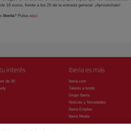
olo 10 euros, frente a los 25 de la entrada general. ¡Aprovéchalo!
no
Iberia
? Pulsa
aquí
.
tu interés
Iberia es más
es de 30
iberia.com
udy
Talento a bordo
Grupo Iberia
Noticias y Novedades
Iberia Empleo
Iberia Media