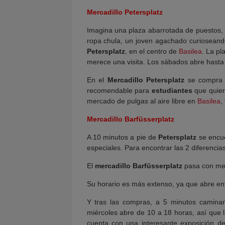
Mercadillo Petersplatz
Imagina una plaza abarrotada de puestos,
ropa chula, un joven agachado curiosean
Petersplatz
, en el centro de
Basilea
. La pl
merece una visita. Los sábados abre hasta
En el
Mercadillo Petersplatz
se compra y
recomendable para
estudiantes
que quier
mercado de pulgas al aire libre en
Basilea
,
Mercadillo Barfüsserplatz
A 10 minutos a pie de
Petersplatz
se encue
especiales. Para encontrar las 2 diferencia
El
mercadillo
Barfüsserplatz
pasa con men
Su horario es más extenso, ya que abre entr
Y tras las compras, a 5 minutos camina
miércoles abre de 10 a 18 horas, así que
cuenta con una interesante exposición de