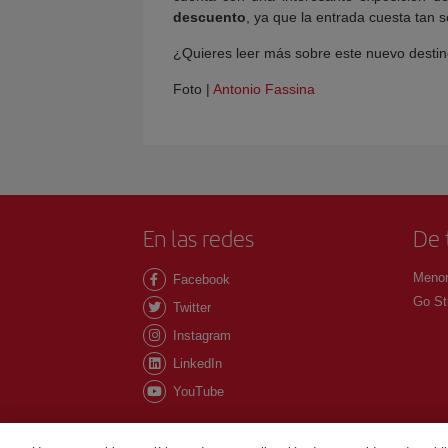
descuento
, ya que la entrada cuesta tan s
¿Quieres leer más sobre este nuevo desti
Foto |
Antonio Fassina
En las redes
De 
Menor
Facebook
Go St
Twitter
Instagram
LinkedIn
YouTube