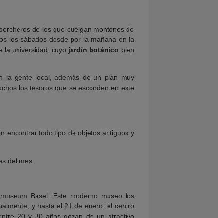
 percheros de los que cuelgan montones de
os los sábados desde por la mañana en la
e la universidad, cuyo
jardín botánico
bien
n la gente local, además de un plan muy
chos los tesoros que se esconden en este
 encontrar todo tipo de objetos antiguos y
es del mes.
tmuseum Basel. Este moderno museo los
ualmente, y hasta el 21 de enero, el centro
ntre 20 y 30 años gozan de un atractivo