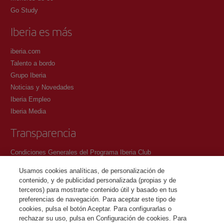
Go Study
Iberia es más
iberia.com
Talento a bordo
Grupo Iberia
Noticias y Novedades
Iberia Empleo
Iberia Media
Transparencia
Condiciones Generales del Programa Iberia Club
Condiciones de registro en iberia.com
Usamos cookies analíticas, de personalización de
Política de protección de datos personales
contenido, y de publicidad personalizada (propias y de
Gestión y Política de cookies
terceros) para mostrarte contenido útil y basado en tus
preferencias de navegación. Para aceptar este tipo de
Contacto
cookies, pulsa el botón Aceptar. Para configurarlas o
rechazar su uso, pulsa en Configuración de cookies. Para