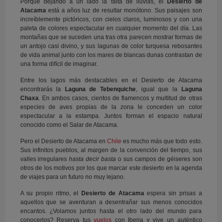
Porque dejando a un lado la falta de lluvias, el
Desierto de
Atacama
está a años luz de resultar monótono. Sus paisajes son
increíblemente pictóricos, con cielos claros, luminosos y con una
paleta de colores espectacular en cualquier momento del día. Las
montañas que se suceden una tras otra parecen mostrar formas de
un antojo casi divino, y sus lagunas de color turquesa rebosantes
de vida animal junto con los mares de blancas dunas contrastan de
una forma difícil de imaginar.
Entre los lagos más destacables en el Desierto de Atacama
encontrarás la
Laguna de Tebenquiche
, igual que la
Laguna
Chaxa
. En ambos casos, cientos de flamencos y multitud de otras
especies de aves propias de la zona le conceden un color
espectacular a la estampa. Juntos forman el espacio natural
conocido como el Salar de Atacama.
Pero el Desierto de Atacama en
Chile
es mucho más que todo esto.
Sus infinitos pueblos, al margen de la convención del tiempo, sus
valles irregulares
hasta decir basta
o sus campos de géiseres son
otros de los motivos por los que marcar este desierto en la agenda
de viajes para un futuro no muy lejano.
A su propio ritmo, el
Desierto de Atacama
espera sin prisas a
aquellos que se aventuran a desentrañar sus menos conocidos
encantos. ¿Volamos juntos hasta el otro lado del mundo para
conocerlos? Reserva tus
vuelos
con Iberia y vive un auténtico