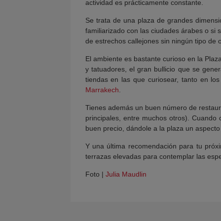
actividad es prácticamente constante.
Se trata de una plaza de grandes dimensi
familiarizado con las ciudades árabes o si s
de estrechos callejones sin ningún tipo de 
El ambiente es bastante curioso en la Pl
y tatuadores, el gran bullicio que se gene
tiendas en las que curiosear, tanto en l
Marrakech
.
Tienes además un buen número de restauran
principales, entre muchos otros). Cuando
buen precio, dándole a la plaza un aspec
Y una última recomendación para tu próx
terrazas elevadas para contemplar las espec
Foto |
Julia Maudlin