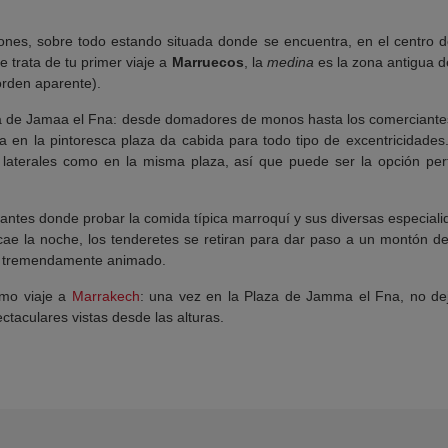
ones, sobre todo estando situada donde se encuentra, en el centro 
e trata de tu primer viaje a
Marruecos
, la
medina
es la zona antigua d
orden aparente).
aza de Jamaa el Fna: desde domadores de monos hasta los comerciant
ra en la pintoresca plaza da cabida para todo tipo de excentricidades
os laterales como en la misma plaza, así que puede ser la opción pe
tes donde probar la comida típica marroquí y sus diversas especialida
 cae la noche, los tenderetes se retiran para dar paso a un montón 
to tremendamente animado.
imo viaje a
Marrakech
: una vez en la Plaza de Jamma el Fna, no dej
taculares vistas desde las alturas.