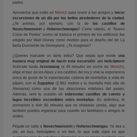
partes.
Aprovecha que estás en
Múnich
para reunir a tus amigos y
hacer
excursiones de un día por los bellos alrededores de la ciudad
.
¿Te animas, por ejemplo, con la de
los castillos de
Neuschwanstein
y
Hohenschwangau
? Como sabrás, el “Nuevo
Cisne de Piedra” (como se traduce el primero de los edificios) fue
elegido por Walt Disney como modelo para el diseño del de La
Bella Durmiente de Disneyland. ¿Te imaginas?
¿Quieres marcarte un tanto extra? Que sepas que existe
una
manera muy original de hacer esta excursión: ¡en helicóptero
!
Acércate hasta
Jesenwang
(a 45 minutos en coche de
Múnich
),
elige el tour de los Alpes y los castillos del rey y vive la experiencia
única de gozar de la espectacular cadena de montañas a vista de
pájaro, con el
Zugspitze
(2.962 metros y la montaña más alta de
Alemania) como una de las atracciones estelares del paseo.
Además, será tu ocasión de
sobrevolar castillos de cuento y
lagos increíbles escondidos entre montañas
. En definitiva, te
animamos a vivir 90 minutos que no olvidarás jamás, algo que
también puedes organizar para cuando tus familiares o amigos te
visiten.
Pégate un salto a
Neuschwanstein
y
Hohenschwangau
. Ya sea a
pie, en bus, helicóptero o en tren, lo que está claro es que