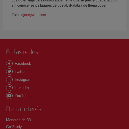
cualquier viaje de estudios a Alemania que se precie quedaría cojo
sin conocer estos lugares de postal. ¡Palabra de Iberia Joven!
Foto |
djandywdotcom
En las redes
Facebook
Twitter
Instagram
LinkedIn
YouTube
De tu interés
Menores de 30
Go Study