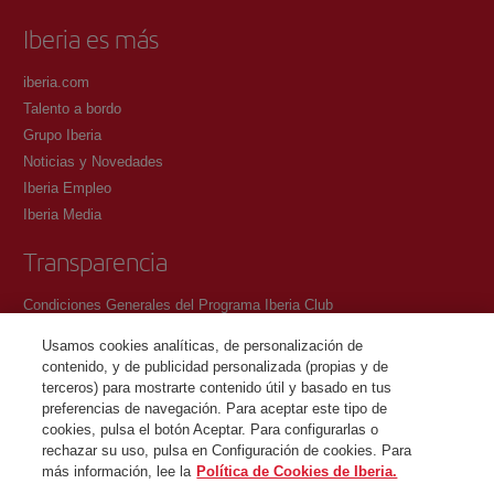
Iberia es más
iberia.com
Talento a bordo
Grupo Iberia
Noticias y Novedades
Iberia Empleo
Iberia Media
Transparencia
Condiciones Generales del Programa Iberia Club
Condiciones de registro en iberia.com
Usamos cookies analíticas, de personalización de
Política de protección de datos personales
contenido, y de publicidad personalizada (propias y de
Gestión y Política de cookies
terceros) para mostrarte contenido útil y basado en tus
preferencias de navegación. Para aceptar este tipo de
Contacto
cookies, pulsa el botón Aceptar. Para configurarlas o
rechazar su uso, pulsa en Configuración de cookies. Para
más información, lee la
Política de Cookies de Iberia.
©Iberia Joven 2026. Todos los derechos reservados.