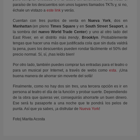
paraíso de los descuentos son unos lugares llamados TKTs y, si no,
échale un vistazo a
este link
y verás.
Cuentan con tres puntos de venta en
Nueva York
, dos en
Manhattan
(en pleno
Times Square
y en
South Street Seaport
, a
la sombra del
nuevo World Trade Center
) y uno al otro lado del
East River, en el distrito más
trendy
,
Brooklyn
. Probablemente
tengas que hacer una más que justificada cola que sin duda valdrá
la pena, pues los descuentos pueden rondar fácilmente el 50% del
precio normal. Sí, sí, ¡has leído bien!
Por otro lado, también puedes comprar tus entradas para el teatro o
para un musical por Internet, a través de webs como
esta
. ¡Una
buena manera de ahorrar sin moverte del sofá!
Finalmente, como no hay dos sin tres, una tercera opción es ir en
persona al teatro el día de la función y probar suerte. Dependiendo
de la obra que quieras ver, conseguirás ahorrarte un buen dinero.
Ese será tu pasaporte a una noche que te pondrá los pelos de
punta. Así que ya sabes, ¡a disfrutar de
Nueva York
!
Foto| Marita Acosta