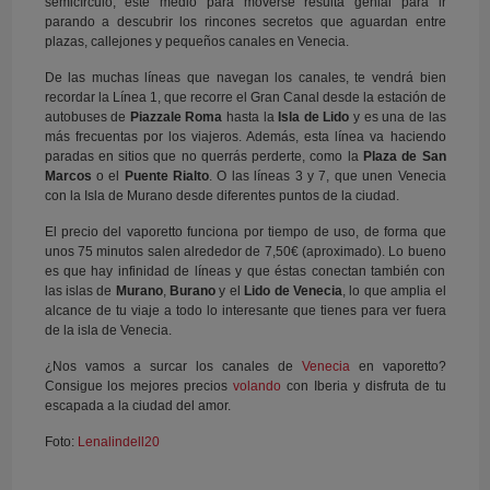
semicírculo, este medio para moverse resulta genial para ir
parando a descubrir los rincones secretos que aguardan entre
plazas, callejones y pequeños canales en Venecia.
De las muchas líneas que navegan los canales, te vendrá bien
recordar la Línea 1, que recorre el Gran Canal desde la estación de
autobuses de
Piazzale Roma
hasta la
Isla de Lido
y es una de las
más frecuentas por los viajeros. Además, esta línea va haciendo
paradas en sitios que no querrás perderte, como la
Plaza de San
Marcos
o el
Puente Rialto
. O las líneas 3 y 7, que unen Venecia
con la Isla de Murano desde diferentes puntos de la ciudad.
El precio del vaporetto funciona por tiempo de uso, de forma que
unos 75 minutos salen alrededor de 7,50€ (aproximado). Lo bueno
es que hay infinidad de líneas y que éstas conectan también con
las islas de
Murano
,
Burano
y el
Lido de Venecia
, lo que amplia el
alcance de tu viaje a todo lo interesante que tienes para ver fuera
de la isla de Venecia.
¿Nos vamos a surcar los canales de
Venecia
en vaporetto?
Consigue los mejores precios
volando
con Iberia y disfruta de tu
escapada a la ciudad del amor.
Foto:
Lenalindell20