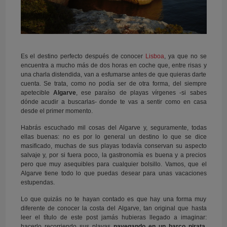
Es el destino perfecto después de conocer
Lisboa
, ya que no se
encuentra a mucho más de dos horas en coche que, entre risas y
una charla distendida, van a esfumarse antes de que quieras darte
cuenta. Se trata, como no podía ser de otra forma, del siempre
apetecible
Algarve
, ese paraíso de playas vírgenes -si sabes
dónde acudir a buscarlas- donde te vas a sentir como en casa
desde el primer momento.
Habrás escuchado mil cosas del Algarve y, seguramente, todas
ellas buenas: no es por lo general un destino lo que se dice
masificado, muchas de sus playas todavía conservan su aspecto
salvaje y, por si fuera poco, la gastronomía es buena y a precios
pero que muy asequibles para cualquier bolsillo. Vamos, que el
Algarve tiene todo lo que puedas desear para unas vacaciones
estupendas.
Lo que quizás no te hayan contado es que hay una forma muy
diferente de conocer la costa del Algarve, tan original que hasta
leer el título de este post jamás hubieras llegado a imaginar:
hacerlo recorriendo sus playas
navegando en un barco pirata,