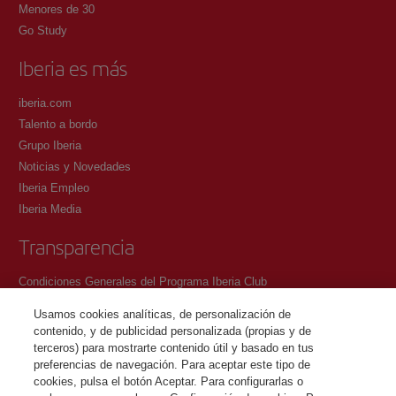
Menores de 30
Go Study
Iberia es más
iberia.com
Talento a bordo
Grupo Iberia
Noticias y Novedades
Iberia Empleo
Iberia Media
Transparencia
Condiciones Generales del Programa Iberia Club
Condiciones de registro en iberia.com
Usamos cookies analíticas, de personalización de
Política de protección de datos personales
contenido, y de publicidad personalizada (propias y de
Gestión y Política de cookies
terceros) para mostrarte contenido útil y basado en tus
preferencias de navegación. Para aceptar este tipo de
Contacto
cookies, pulsa el botón Aceptar. Para configurarlas o