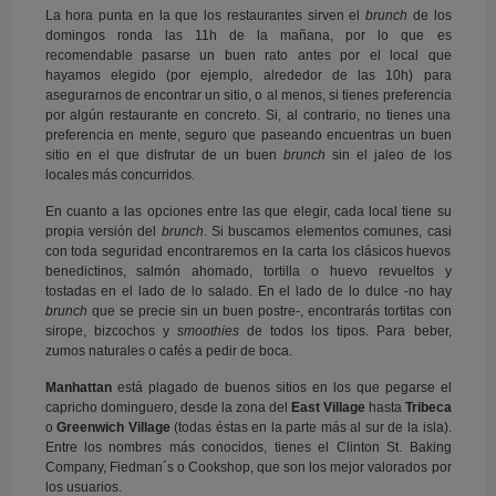
La hora punta en la que los restaurantes sirven el
brunch
de los
domingos ronda las 11h de la mañana, por lo que es
recomendable pasarse un buen rato antes por el local que
hayamos elegido (por ejemplo, alrededor de las 10h) para
asegurarnos de encontrar un sitio, o al menos, si tienes preferencia
por algún restaurante en concreto. Si, al contrario, no tienes una
preferencia en mente, seguro que paseando encuentras un buen
sitio en el que disfrutar de un buen
brunch
sin el jaleo de los
locales más concurridos.
En cuanto a las opciones entre las que elegir, cada local tiene su
propia versión del
brunch
. Si buscamos elementos comunes, casi
con toda seguridad encontraremos en la carta los clásicos huevos
benedictinos, salmón ahomado, tortilla o huevo revueltos y
tostadas en el lado de lo salado. En el lado de lo dulce -no hay
brunch
que se precie sin un buen postre-, encontrarás tortitas con
sirope, bizcochos y
smoothies
de todos los tipos. Para beber,
zumos naturales o cafés a pedir de boca.
Manhattan
está plagado de buenos sitios en los que pegarse el
capricho dominguero, desde la zona del
East Village
hasta
Tribeca
o
Greenwich Village
(todas éstas en la parte más al sur de la isla).
Entre los nombres más conocidos, tienes el Clinton St. Baking
Company, Fiedman´s o Cookshop, que son los mejor valorados por
los usuarios.