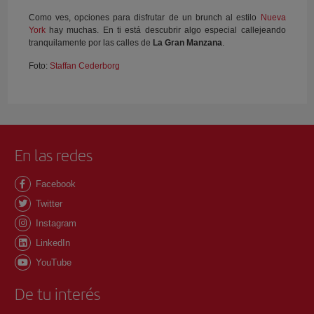
Como ves, opciones para disfrutar de un brunch al estilo
Nueva
York
hay muchas. En ti está descubrir algo especial callejeando
tranquilamente por las calles de
La Gran Manzana
.
Foto:
Staffan Cederborg
En las redes
Facebook
Twitter
Instagram
LinkedIn
YouTube
De tu interés