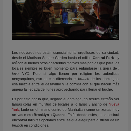
Los neoyorquinos están especialmente orgullosos de su ciudad,
desde el Madison Square Garden hasta el mítico
Central Park
…y
así con al menos otros doscientos motivos más por los que para los
locales siempre es buen momento para enfundarse la gorra de
I
love NYC
. Pero si algo tienen por religión los auténticos
neoyorquinos, eso es con diferencia el
brunch
de los domingos,
esa mezcla entre el desayuno y la comida con el que hacen más
amena la llegada del lunes aprovechando para llenar el buche.
Es por esto por lo que, llegado el domingo, no resulta extraño ver
largas colas en multitud de locales a lo largo y ancho de
Nueva
York
, tanto en el mismo centro de Manhattan como en zonas muy
activas como
Brooklyn
o
Queens
. Estés donde estés, no te costará
encontrar infinitas opciones entre las que elegir para disfrutar de un
brunch
en condiciones.