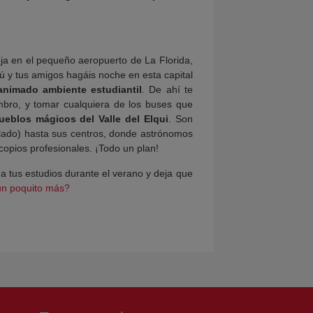
eja en el pequeño aeropuerto de La Florida,
 y tus amigos hagáis noche en esta capital
animado ambiente estudiantil
. De ahí te
mbro, y tomar cualquiera de los buses que
pueblos mágicos del Valle del Elqui
. Son
aslado) hasta sus centros, donde astrónomos
opios profesionales. ¡Todo un plan!
da tus estudios durante el verano y deja que
un poquito más?