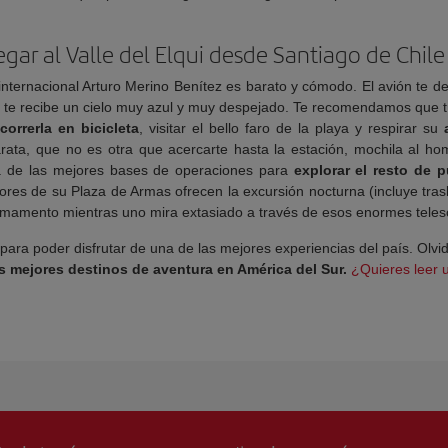
egar al Valle del Elqui desde Santiago de Chile
 internacional Arturo Merino Benítez es barato y cómodo. El avión te d
 te recibe un cielo muy azul y muy despejado. Te recomendamos que tú
orrerla en bicicleta
, visitar el bello faro de la playa y respirar su
rata, que no es otra que acercarte hasta la estación, mochila al ho
a de las mejores bases de operaciones para
explorar el resto de 
dores de su Plaza de Armas ofrecen la excursión nocturna (incluye tr
irmamento mientras uno mira extasiado a través de esos enormes telesc
para poder disfrutar de una de las mejores experiencias del país. Olvi
s mejores destinos de aventura en América del Sur.
¿Quieres leer 