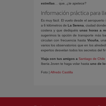
estrellas
… que, ¿te apetece?
Información práctica para ll
Es muy fácil. El vuelo desde el aeropuerto
a 6 kilómetros de
La Serena
, ciudad donde
costera y que dediquéis
unas horas a rec
sugerimos la opción de transporte más ba
circulan con frecuencia hasta
Vicuña
, un
varios los observatorios que en los alrede
expertos desvelan todos los secretos del f
Viaja con tus amigos a
Santiago de Chile
Iberia Joven te haga volar hasta
uno de lo
Foto |
Alfredo Castilla