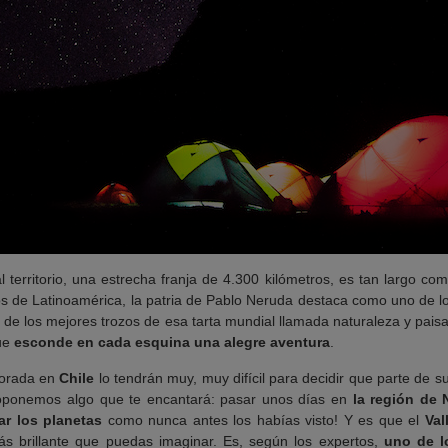
al territorio, una estrecha franja de 4.300 kilómetros, es tan largo c
s de Latinoamérica, la patria de Pablo Neruda destaca como uno de lo
e los mejores trozos de esa tarta mundial llamada naturaleza y paisa
que
esconde en cada esquina una alegre aventura
.
porada en
Chile
lo tendrán muy, muy difícil para decidir que parte de su 
proponemos algo que te encantará: pasar unos días en
la región de 
ar los planetas
como nunca antes los habías visto! Y es que el
Val
más brillante que puedas imaginar. Es, según los expertos,
uno de l