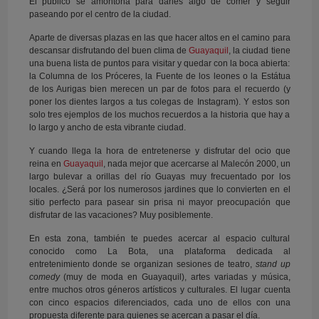
El público se amontona para darles algo de comer y seguir
paseando por el centro de la ciudad.
Aparte de diversas plazas en las que hacer altos en el camino para
descansar disfrutando del buen clima de
Guayaquil
, la ciudad tiene
una buena lista de puntos para visitar y quedar con la boca abierta:
la Columna de los Próceres, la Fuente de los leones o la Estátua
de los Aurigas bien merecen un par de fotos para el recuerdo (y
poner los dientes largos a tus colegas de Instagram). Y estos son
solo tres ejemplos de los muchos recuerdos a la historia que hay a
lo largo y ancho de esta vibrante ciudad.
Y cuando llega la hora de entretenerse y disfrutar del ocio que
reina en
Guayaquil
, nada mejor que acercarse al Malecón 2000, un
largo bulevar a orillas del río Guayas muy frecuentado por los
locales. ¿Será por los numerosos jardines que lo convierten en el
sitio perfecto para pasear sin prisa ni mayor preocupación que
disfrutar de las vacaciones? Muy posiblemente.
En esta zona, también te puedes acercar al espacio cultural
conocido como La Bota, una plataforma dedicada al
entretenimiento donde se organizan sesiones de teatro,
stand up
comedy
(muy de moda en Guayaquil), artes variadas y música,
entre muchos otros géneros artísticos y culturales. El lugar cuenta
con cinco espacios diferenciados, cada uno de ellos con una
propuesta diferente para quienes se acercan a pasar el día.