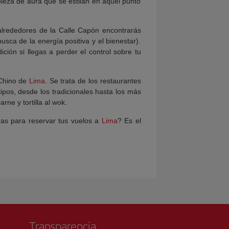
ieza de aura que se estilan en aquel punto
 alrededores de la Calle Capón encontrarás
usca de la energía positiva y el bienestar).
ción si llegas a perder el control sobre tu
 Chino de
Lima
. Se trata de los restaurantes
ipos, desde los tradicionales hasta los más
rne y tortilla al wok.
ras para reservar tus vuelos a
Lima
? Es el
Transparencia