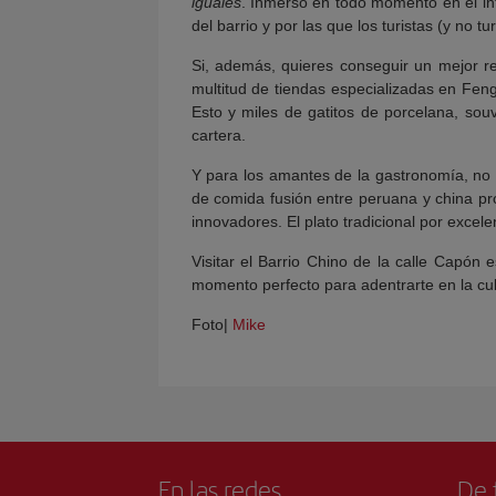
iguales
. Inmerso en todo momento en el int
del barrio y por las que los turistas (y no t
Si, además, quieres conseguir un mejor re
multitud de tiendas especializadas en Feng 
Esto y miles de gatitos de porcelana, souv
cartera.
Y para los amantes de la gastronomía, no 
de comida fusión entre peruana y china pro
innovadores. El plato tradicional por excele
Visitar el Barrio Chino de la calle Capón
momento perfecto para adentrarte en la cultu
Foto|
Mike
En las redes
De 