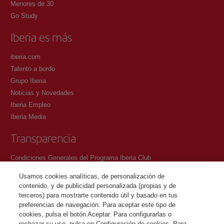
Menores de 30
Go Study
Iberia es más
iberia.com
Talento a bordo
Grupo Iberia
Noticias y Novedades
Iberia Empleo
Iberia Media
Transparencia
Condiciones Generales del Programa Iberia Club
Condiciones de registro en iberia.com
Usamos cookies analíticas, de personalización de
Política de protección de datos personales
contenido, y de publicidad personalizada (propias y de
Gestión y Política de cookies
terceros) para mostrarte contenido útil y basado en tus
preferencias de navegación. Para aceptar este tipo de
Contacto
cookies, pulsa el botón Aceptar. Para configurarlas o
rechazar su uso, pulsa en Configuración de cookies. Para