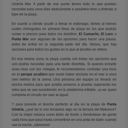
Umbría Mar. A partir de ese punto tienes todo lo que puedas
necesitar para unos días dedicándote a pasártelo bien y disfrutar a
tope de la playa.
En cuanto a dónde acudir a llenar el estómago, tienes al menos
cuatro chiringuitos en primera línea de playa en los que podrás
comer a precios para todos los bolsillos:
El Camarón, El Loro
o
Punta Mar
son algunas de las opciones para hacer una pausa
antes de entrar en la segunda parte del día. Vamos, que hay
opciones para todos los gustos en lo que al picoteo se refiere.
En esa misma zona, la playa cuenta con todas las opciones que
uno podría necesitar para una tarde divertida. Si quieres echarte
unas risas con tus colegas, te recomendamos contratar una hora
en el
parque acuático
que suele haber anclado en el mar a unos
cien metros de la arena. Una persona del equipo os llevará en
lancha motora para que podáis poneros a prueba superando los
retos que se van sucediendo en la plataforma inflable, ¡a ver quien
completa el circuito sin caer al agua!
Y para ponerle el broche perfecto al día en la playa de
Punta
Umbría
, ¿qué tal si nos tomamos algo en la terraza del Mykonos?
Con la mejor música como telón de fondo y llenándose de gente
cada hora que pasa hasta convertirse en una pista de baile cuando
cae la noche, ¡vámonos!