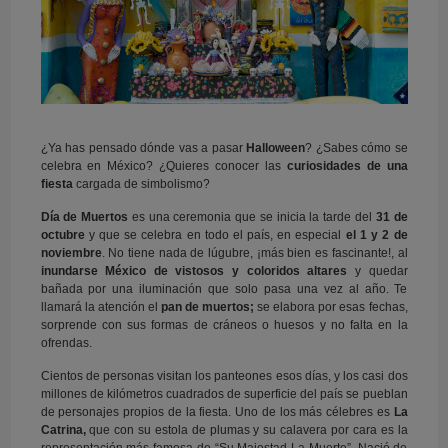
¿Ya has pensado dónde vas a pasar
Halloween
? ¿Sabes cómo se
celebra en México? ¿Quieres conocer las
curiosidades de una
fiesta
cargada de simbolismo?
Día de Muertos
es una ceremonia que se inicia la tarde del
31 de
octubre
y que se celebra en todo el país, en especial
el 1 y 2 de
noviembre
. No tiene nada de lúgubre, ¡más bien es fascinante!, al
inundarse México de vistosos y coloridos altares
y quedar
bañada por una iluminación que solo pasa una vez al año. Te
llamará la atención el
pan de muertos;
se elabora por esas fechas,
sorprende con sus formas de cráneos o huesos y no falta en la
ofrendas.
Cientos de personas visitan los panteones esos días, y los casi dos
millones de kilómetros cuadrados de superficie del país se pueblan
de personajes propios de la fiesta. Uno de los más célebres es
La
Catrina,
que con su estola de plumas y su calavera por cara es la
representación más famosa de “Su Majestad La Muerte”. Nació de