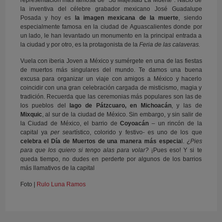
la inventiva del célebre grabador mexicano José Guadalupe
Posada y hoy es
la imagen mexicana de la muerte
, siendo
especialmente famosa en la ciudad de Aguascalientes
donde por
un lado, le han levantado un monumento en la principal entrada a
la ciudad y por otro, es la protagonista de la
Feria de las calaveras.
Vuela con iberia Joven a México y sumérgete en una de las fiestas
de muertos más singulares del mundo. Te damos una buena
excusa para organizar un viaje con amigos a México y hacerlo
coincidir con una gran celebración cargada de misticismo, magia y
tradición. Recuerda que las ceremonias más populares son las de
los pueblos del
lago de Pátzcuaro, en Michoacán
, y las de
Mixquic
, al sur de la ciudad de México. Sin embargo, y sin salir de
la Ciudad de México, el barrio de
Coyoacán
– un rincón de la
capital ya
per se
artístico, colorido y festivo- es uno de los que
celebra el Día de Muertos de una manera más especia
l.
¿Pies
para que los quiero si tengo alas para volar?
¡Pues eso! Y si te
queda tiempo, no dudes en perderte por algunos de los barrios
más llamativos de la capital
Foto |
Rulo Luna Ramos