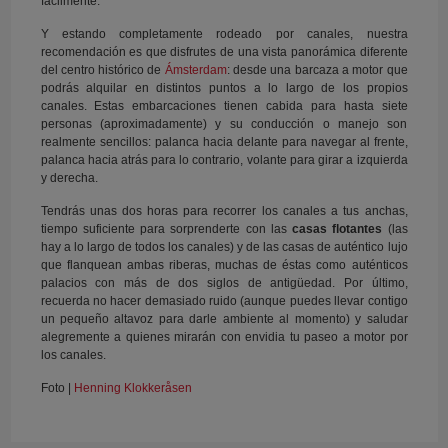
fácilmente.
Y estando completamente rodeado por canales, nuestra
recomendación es que disfrutes de una vista panorámica diferente
del centro histórico de
Ámsterdam
: desde una barcaza a motor que
podrás alquilar en distintos puntos a lo largo de los propios
canales. Estas embarcaciones tienen cabida para hasta siete
personas (aproximadamente) y su conducción o manejo son
realmente sencillos: palanca hacia delante para navegar al frente,
palanca hacia atrás para lo contrario, volante para girar a izquierda
y derecha.
Tendrás unas dos horas para recorrer los canales a tus anchas,
tiempo suficiente para sorprenderte con las
casas flotantes
(las
hay a lo largo de todos los canales) y de las casas de auténtico lujo
que flanquean ambas riberas, muchas de éstas como auténticos
palacios con más de dos siglos de antigüedad. Por último,
recuerda no hacer demasiado ruido (aunque puedes llevar contigo
un pequeño altavoz para darle ambiente al momento) y saludar
alegremente a quienes mirarán con envidia tu paseo a motor por
los canales.
Foto |
Henning Klokkeråsen