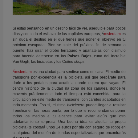
Si estás pensando en un destino fácil de ver, asequible para pocos
días y con todo el estilazo de las capitales europeas, Á
msterdam
es
sin duda el destino en el que tienes que poner el objetivo en tu
próxima escapada. Bien se trate del próximo fin de semana o
puente, haz girar el globo terráqueo y apáñatelas con disimulo
para hacerlo detenerse en los
Países Bajos
, cuna del increíble
Van Gogh, las bicicletas y los C
offee shops
.
Ámsterdam
es una ciudad para sentirse como en casa. El medio de
transporte por excelencia es la bicicleta, así que prepárate para
darle a los pedales para acudir a donde quiera que vayas. El
centro histórico de la ciudad (la zona de los canales, donde te
moverás prácticamente todo el tiempo) está concebida para la
circulación en este medio de transporte, con carriles adaptados en
todo momento. Eso si, el ritmo
bicicletero
puede llegar a resultar
frenético en las horas punta, por lo que te recomendamos poner
todos los medios a tu alcance para evitar algún que otro
adelantamiento sorpresa. Una buena idea es alquilar tu propia
bicicleta (te costará unos 14 euros por día con seguro de robo) en
cualquiera del montón de tiendas especializadas que encontrarás