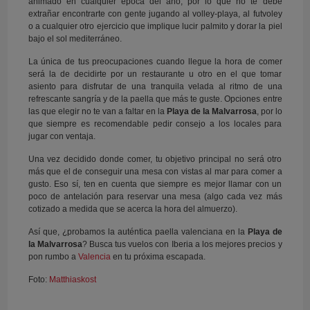
animado en cualquier época del año, por lo que no te debe
extrañar encontrarte con gente jugando al volley-playa, al futvoley
o a cualquier otro ejercicio que implique lucir palmito y dorar la piel
bajo el sol mediterráneo.
La única de tus preocupaciones cuando llegue la hora de comer
será la de decidirte por un restaurante u otro en el que tomar
asiento para disfrutar de una tranquila velada al ritmo de una
refrescante sangría y de la paella que más te guste. Opciones entre
las que elegir no te van a faltar en la
Playa de la Malvarrosa
, por lo
que siempre es recomendable pedir consejo a los locales para
jugar con ventaja.
Una vez decidido donde comer, tu objetivo principal no será otro
más que el de conseguir una mesa con vistas al mar para comer a
gusto. Eso sí, ten en cuenta que siempre es mejor llamar con un
poco de antelación para reservar una mesa (algo cada vez más
cotizado a medida que se acerca la hora del almuerzo).
Así que, ¿probamos la auténtica paella valenciana en la
Playa de
la Malvarrosa
? Busca tus vuelos con Iberia a los mejores precios y
pon rumbo a
Valencia
en tu próxima escapada.
Foto:
Matthiaskost