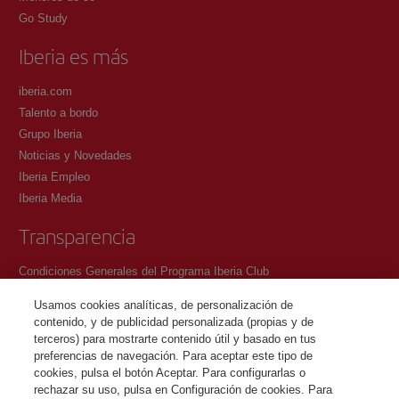
Go Study
Iberia es más
iberia.com
Talento a bordo
Grupo Iberia
Noticias y Novedades
Iberia Empleo
Iberia Media
Transparencia
Condiciones Generales del Programa Iberia Club
Condiciones de registro en iberia.com
Usamos cookies analíticas, de personalización de
Política de protección de datos personales
contenido, y de publicidad personalizada (propias y de
Gestión y Política de cookies
terceros) para mostrarte contenido útil y basado en tus
preferencias de navegación. Para aceptar este tipo de
Contacto
cookies, pulsa el botón Aceptar. Para configurarlas o
rechazar su uso, pulsa en Configuración de cookies. Para