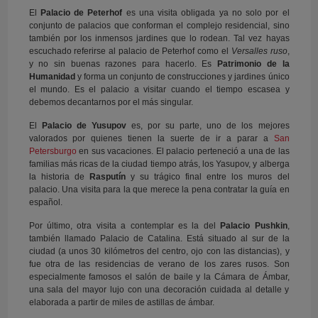
El
Palacio de Peterhof
es una visita obligada ya no solo por el
conjunto de palacios que conforman el complejo residencial, sino
también por los inmensos jardines que lo rodean. Tal vez hayas
escuchado referirse al palacio de Peterhof como el
Versalles ruso
,
y no sin buenas razones para hacerlo. Es
Patrimonio de la
Humanidad
y forma un conjunto de construcciones y jardines único
el mundo. Es el palacio a visitar cuando el tiempo escasea y
debemos decantarnos por el más singular.
El
Palacio de Yusupov
es, por su parte, uno de los mejores
valorados por quienes tienen la suerte de ir a parar a
San
Petersburgo
en sus vacaciones. El palacio perteneció a una de las
familias más ricas de la ciudad tiempo atrás, los Yasupov, y alberga
la historia de
Rasputín
y su trágico final entre los muros del
palacio. Una visita para la que merece la pena contratar la guía en
español.
Por último, otra visita a contemplar es la del
Palacio Pushkin
,
también llamado Palacio de Catalina. Está situado al sur de la
ciudad (a unos 30 kilómetros del centro, ojo con las distancias), y
fue otra de las residencias de verano de los zares rusos. Son
especialmente famosos el salón de baile y la Cámara de Ámbar,
una sala del mayor lujo con una decoración cuidada al detalle y
elaborada a partir de miles de astillas de ámbar.