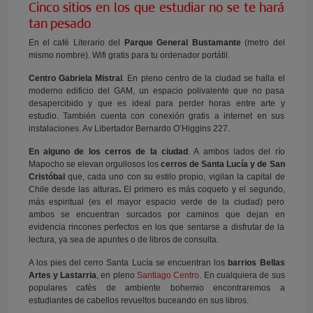
Cinco sitios en los que estudiar no se te hará
tan pesado
En el café Literario del
Parque General Bustamante
(metro del
mismo nombre). Wifi gratis para tu ordenador portátil.
Centro Gabriela Mistral
. En pleno centro de la ciudad se halla el
moderno edificio del GAM, un espacio polivalente que no pasa
desapercibido y que es ideal para perder horas entre arte y
estudio. También cuenta con conexión gratis a internet en sus
instalaciones. Av Libertador Bernardo O’Higgins 227.
En alguno de los cerros de la ciudad
. A ambos lados del río
Mapocho se elevan orgullosos los
cerros de Santa Lucía y de San
Cristóbal
que, cada uno con su estilo propio, vigilan la capital de
Chile desde las alturas
.
El primero es más coqueto y el segundo,
más espiritual (es el mayor espacio verde de la ciudad) pero
ambos se encuentran surcados por caminos que dejan en
evidencia rincones perfectos en los que sentarse a disfrutar de la
lectura, ya sea de apuntes o de libros de consulta.
A los pies del cerro Santa Lucía se encuentran los
barrios Bellas
Artes y Lastarria
, en pleno
Santiago Centro
. En cualquiera de sus
populares cafés de ambiente bohemio encontraremos a
estudiantes de cabellos revueltos buceando en sus libros.