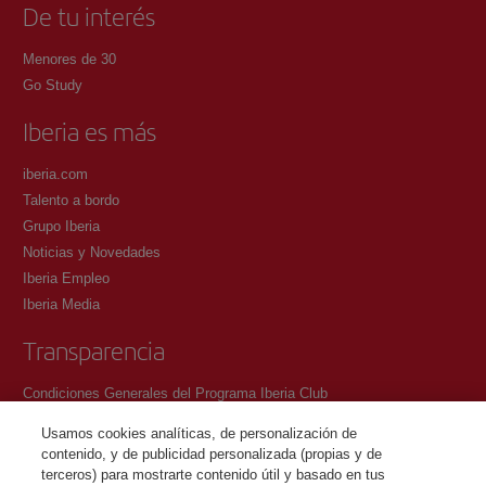
De tu interés
Menores de 30
Go Study
Iberia es más
iberia.com
Talento a bordo
Grupo Iberia
Noticias y Novedades
Iberia Empleo
Iberia Media
Transparencia
Condiciones Generales del Programa Iberia Club
Condiciones de registro en iberia.com
Usamos cookies analíticas, de personalización de
Política de protección de datos personales
contenido, y de publicidad personalizada (propias y de
Gestión y Política de cookies
terceros) para mostrarte contenido útil y basado en tus