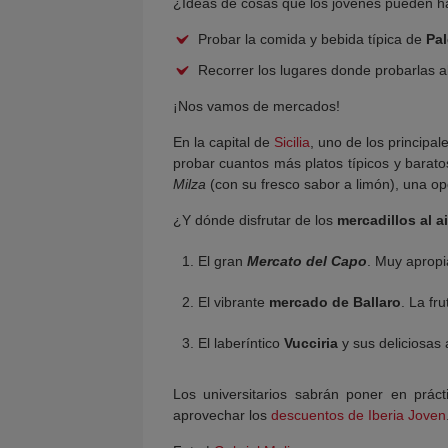
¿Ideas de cosas que los jóvenes pueden 
Probar la comida y bebida típica de
Pa
Recorrer los lugares donde probarlas al
¡Nos vamos de mercados!
En la capital de
Sicilia
, uno de los principa
probar cuantos más platos típicos y barat
Milza
(con su fresco sabor a limón), una o
¿Y dónde disfrutar de los
mercadillos al a
El gran
Mercato del Capo
. Muy aprop
El vibrante
mercado de Ballaro
. La fr
El laberíntico
Vucciria
y sus deliciosas
Los universitarios sabrán poner en prác
aprovechar los
descuentos de Iberia Joven