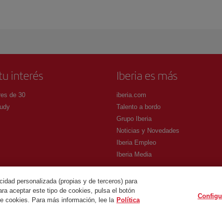
tu interés
Iberia es más
es de 30
iberia.com
udy
Talento a bordo
Grupo Iberia
Noticias y Novedades
Iberia Empleo
Iberia Media
cidad personalizada (propias y de terceros) para
ra aceptar este tipo de cookies, pulsa el botón
Configu
.
de cookies. Para más información, lee la
Política