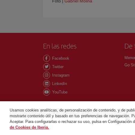
Foto |
Gabriel Molina
En las redes
De 
Menor
Facebook
Go St
Twitter
Instagram
LinkedIn
YouTube
Usamos cookies analíticas, de personalización de contenido, y de publi
mostrarte contenido útil y basado en tus preferencias de navegación. Pa
©Iberia Joven 2026. Todos los derechos reservados
Aceptar. Para configurarlas o rechazar su uso, pulsa en Configuración 
de Cookies de Iberia.