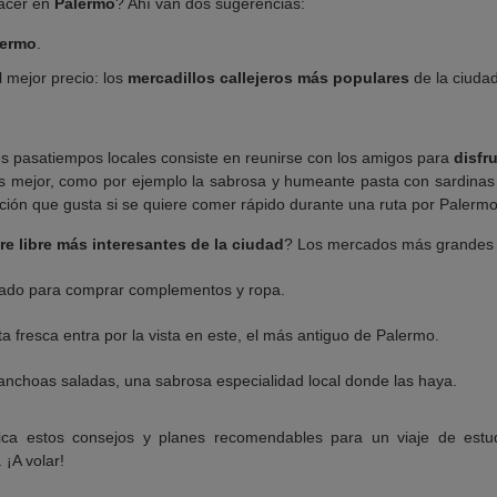
hacer en
Palermo
? Ahí van dos sugerencias:
lermo
.
 mejor precio: los
mercadillos callejeros más populares
de la ciudad 
les pasatiempos locales consiste en reunirse con los amigos para
disfr
os mejor, como por ejemplo la sabrosa y humeante pasta con sardinas
pción que gusta si se quiere comer rápido durante una ruta por Palermo
ire libre más interesantes de la ciudad
? Los mercados más grandes 
iado para comprar complementos y ropa.
uta fresca entra por la vista en este, el más antiguo de Palermo.
 anchoas saladas, una sabrosa especialidad local donde las haya.
tica estos consejos y planes recomendables para un viaje de est
. ¡A volar!