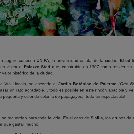
ien seguro conocen
UNIPA
, la universidad estatal de la ciudad.
El edif
na visitar el
Palazzo Steri
que, construido en 1307 como residencia d
valor histórico de la ciudad.
la Vía Lincoln, se esconde el
Jardín Botánico de Palermo
(Orto B
o pasar un rato agradable… todo es posible en este rincón apacible y v
su pequeña y colorida colonia de papagayos, ¡todo un espectáculo!
se recuerdan para toda la vida. En el caso de
Sicilia
, los grupos de
ener que gastar mucho.