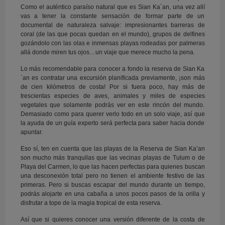
Como el auténtico paraíso natural que es Sian Ka´an, una vez allí
vas a tener la constante sensación de formar parte de un
documental de naturaleza salvaje: impresionantes barreras de
coral (de las que pocas quedan en el mundo), grupos de delfines
gozándolo con las olas e inmensas playas rodeadas por palmeras
allá donde miren tus ojos…un viaje que merece mucho la pena.
Lo más recomendable para conocer a fondo la reserva de Sian Ka
´an es contratar una excursión planificada previamente, ¡son más
de cien kilómetros de costa! Por si fuera poco, hay más de
trescientas especies de aves, animales y miles de especies
vegetales que solamente podrás ver en este rincón del mundo.
Demasiado como para querer verlo todo en un solo viaje, así que
la ayuda de un guía experto será perfecta para saber hacia donde
apuntar.
Eso sí, ten en cuenta que las playas de la Reserva de Sian Ka’an
son mucho más tranquilas que las vecinas playas de Tulum o de
Playa del Carmen, lo que las hacen perfectas para quienes buscan
una desconexión total pero no tienen el ambiente festivo de las
primeras. Pero si buscas escapar del mundo durante un tiempo,
podrás alojarte en una cabaña a unos pocos pasos de la orilla y
disfrutar a tope de la magia tropical de esta reserva.
Así que si quieres conocer una versión diferente de la costa de