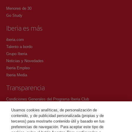
Menores de 30
Go Study
Iberia es más
iberia.com
Talento a bordo
Grupo Iberia
Noticias y Novedades
Iberia Empleo
Iberia Media
Transparencia
Condiciones Generales del Programa Iberia Club
Condiciones de registro en iberia.com
Usamos cookies analíticas, de personalización de
Política de protección de datos personales
contenido, y de publicidad personalizada (propias y de
Gestión y Política de cookies
terceros) para mostrarte contenido útil y basado en tus
preferencias de navegación. Para aceptar este tipo de
Contacto