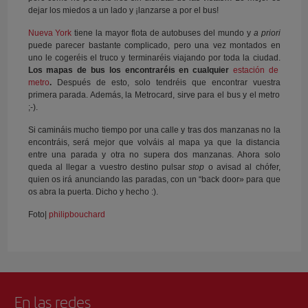
dejar los miedos a un lado y ¡lanzarse a por el bus!
Nueva York
tiene la mayor flota de autobuses del mundo y
a priori
puede parecer bastante complicado, pero una vez montados en
uno le cogeréis el truco y terminaréis viajando por toda la ciudad.
Los mapas de bus los encontraréis en cualquier
estación de
metro
.
Después de esto, solo tendréis que encontrar vuestra
primera parada. Además, la Metrocard, sirve para el bus y el metro
;-).
Si camináis mucho tiempo por una calle y tras dos manzanas no la
encontráis, será mejor que volváis al mapa ya que la distancia
entre una parada y otra no supera dos manzanas. Ahora solo
queda al llegar a vuestro destino pulsar
stop
o avisad al chófer,
quien os irá anunciando las paradas, con un “back door» para que
os abra la puerta. Dicho y hecho :).
Foto|
philipbouchard
En las redes