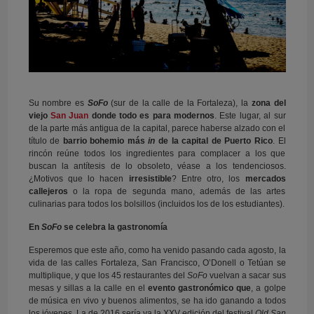
Su nombre es
SoFo
(sur de la calle de la Fortaleza), la
zona del
viejo
San Juan
donde todo es para modernos
. Este lugar, al sur
de la parte más antigua de la capital, parece haberse alzado con el
título de
barrio bohemio más
in
de la capital de Puerto Rico
. El
rincón reúne todos los ingredientes para complacer a los que
buscan la antítesis de lo obsoleto, véase a los tendenciosos.
¿Motivos que lo hacen
irresistible
? Entre otro, los
mercados
callejeros
o la ropa de segunda mano, además de las artes
culinarias para todos los bolsillos (incluidos los de los estudiantes).
En
SoFo
se celebra la gastronomía
Esperemos que este año, como ha venido pasando cada agosto, la
vida de las calles Fortaleza, San Francisco, O’Donell o Tetúan se
multiplique, y que los 45 restaurantes del
SoFo
vuelvan a sacar sus
mesas y sillas a la calle en el
evento gastronómico que
, a golpe
de música en vivo y buenos alimentos, se ha ido ganando a todos
los jóvenes. La de 2016 sería ya la XXV edición del festival
Old San