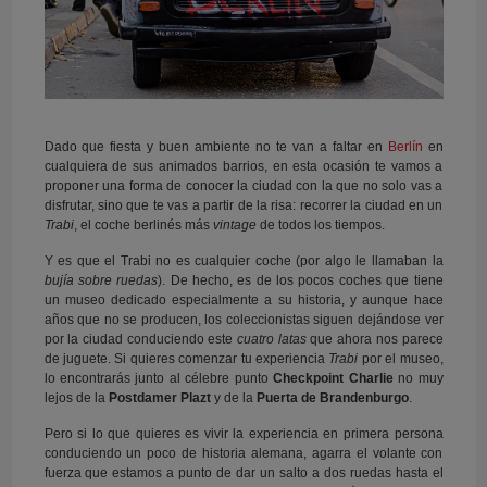
Dado que fiesta y buen ambiente no te van a faltar en
Berlín
en
cualquiera de sus animados barrios, en esta ocasión te vamos a
proponer una forma de conocer la ciudad con la que no solo vas a
disfrutar, sino que te vas a partir de la risa: recorrer la ciudad en un
Trabi
, el coche berlinés más
vintage
de todos los tiempos.
Y es que el Trabi no es cualquier coche (por algo le llamaban la
bujía sobre ruedas
). De hecho, es de los pocos coches que tiene
un museo dedicado especialmente a su historia, y aunque hace
años que no se producen, los coleccionistas siguen dejándose ver
por la ciudad conduciendo este
cuatro latas
que ahora nos parece
de juguete. Si quieres comenzar tu experiencia
Trabi
por el museo,
lo encontrarás junto al célebre punto
Checkpoint Charlie
no muy
lejos de la
Postdamer Plazt
y de la
Puerta de Brandenburgo
.
Pero si lo que quieres es vivir la experiencia en primera persona
conduciendo un poco de historia alemana, agarra el volante con
fuerza que estamos a punto de dar un salto a dos ruedas hasta el