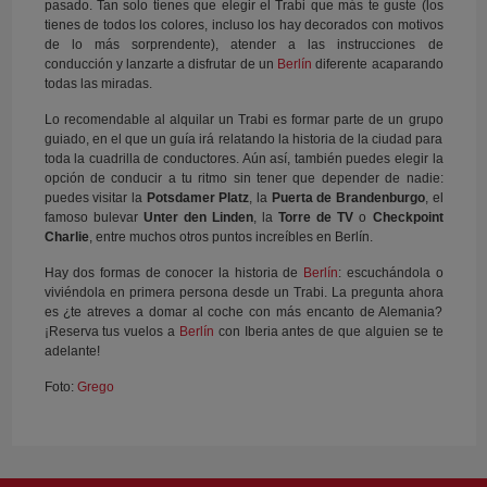
pasado. Tan solo tienes que elegir el Trabi que más te guste (los
tienes de todos los colores, incluso los hay decorados con motivos
de lo más sorprendente), atender a las instrucciones de
conducción y lanzarte a disfrutar de un
Berlín
diferente acaparando
todas las miradas.
Lo recomendable al alquilar un Trabi es formar parte de un grupo
guiado, en el que un guía irá relatando la historia de la ciudad para
toda la cuadrilla de conductores. Aún así, también puedes elegir la
opción de conducir a tu ritmo sin tener que depender de nadie:
puedes visitar la
Potsdamer Platz
, la
Puerta de Brandenburgo
, el
famoso bulevar
Unter den Linden
, la
Torre de TV
o
Checkpoint
Charlie
, entre muchos otros puntos increíbles en Berlín.
Hay dos formas de conocer la historia de
Berlín
: escuchándola o
viviéndola en primera persona desde un Trabi. La pregunta ahora
es ¿te atreves a domar al coche con más encanto de Alemania?
¡Reserva tus vuelos a
Berlín
con Iberia antes de que alguien se te
adelante!
Foto:
Grego