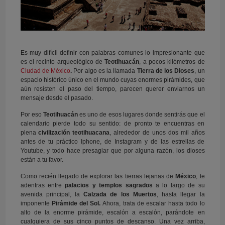
Es muy difícil definir con palabras comunes lo impresionante que
es el recinto arqueológico de
Teotihuacán
, a pocos kilómetros de
Ciudad de México
.
Por algo es la llamada
Tierra de los Dioses
, un
espacio histórico único en el mundo cuyas enormes pirámides, que
aún resisten el paso del tiempo, parecen querer enviarnos un
mensaje desde el pasado.
Por eso
Teotihuacán
es uno de esos lugares donde sentirás que el
calendario pierde todo su sentido: de pronto te encuentras en
plena
civilización teotihuacana
, alrededor de unos dos mil años
antes de tu práctico Iphone, de Instagram y de las estrellas de
Youtube, y todo hace presagiar que por alguna razón, los dioses
están a tu favor.
Como recién llegado de explorar las tierras lejanas de
México
, te
adentras entre
palacios y templos sagrados
a lo largo de su
avenida principal, la
Calzada de los Muertos
, hasta llegar la
imponente
Pirámide del Sol.
Ahora, trata de escalar hasta todo lo
alto de la enorme pirámide, escalón a escalón, parándote en
cualquiera de sus cinco puntos de descanso. Una vez arriba,