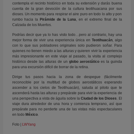
contempla el recinto histórico en toda su extensión y darás buena
cuenta de la gran devoción de la cultura teotihuacana por sus
dioses. Un momento para respirar el aire puro en todo lo alto y pon
rumbo hacia la
Pirámide de la Luna
, en el extremo final de la
Calzada de los Muertos.
Podrías decir que ya lo has visto todo…pero al contrario, hay una
mejor forma de vivir una experiencia única en
Teotihuacán
, algo
con lo que sus pobladores originales solo pudieron soñar. Para
quienes no tienen miedo a las alturas y quieren vivir la experiencia
más impresionante en este viaje al pasado, la visita al complejo
histórico desde las alturas de un
globo aerostático
es la guinda
para una excursión difícil de borrar de la retina.
Dirige tus pasos hacia la zona de despegue (fácilmente
reconocible por la multitud de globos aerostáticos esperando
ascender a los cielos de Teotihuacán), saluda al piloto que te
ascenderá hasta las alturas y prepárate para vivir la experiencia de
una perspectiva a vista de águila sobre la
Ciudad de los Dioses
. El
viaje dura alrededor de una hora y comienza temprano, así que
prepárate para no perderte una de las vistas más espectaculares
en todo
México
.
Foto |
LWYang