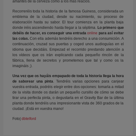
amantes de la cerveza como a los más reacios.
Recorreréis toda la historia de la famosa Guiness, considerada un
emblema de la ciudad, desde su nacimiento, su proceso de
elaboración hasta su sabor. El tour comienza en la planta baja
donde iréis ascendiendo hasta llegar a la séptima.
Lo primero que
debéis de hacer, es conseguir una entrada
online
para así evitar
las colas.
Con ella además tendréis derecho a una consumición. A
continuación, cruzad sus puertas y coged unos audioguías en el
idioma que decidáis. Empezad el recorrido prestando atención a
los vídeos que os irán explicando cada pequeño rincón de la
fábrica, llena de secretos y prometemos que tal y como os la
imagináis ;).
Una vez que os hayáis empapado de toda la historia llega la hora
de saborear una pinta
. Tendréis varias opciones para canjear
vuestra entrada, podréis elegir entre dos opciones: tomarla a mitad
de la visita donde os darán un pequeño cursillo de cómo se debe
tirar una perfecta pinta, o degustarla en el Gravity Bar de la última
planta donde tendréis una impresionante vista de 360 grados de la
ciudad. ¡Está en vuestra mano!
Foto|
dbtelford