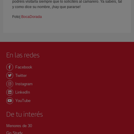
podréis visitarla siempre que lo solicitéis al camarero. Ya sabéis, tal
y como dice su nombre, ¡hay que pararse!
Foto|
BocaDorada
En las redes
Facebook
Twitter
Instagram
LinkedIn
YouTube
De tu interés
Menores de 30
Go Study