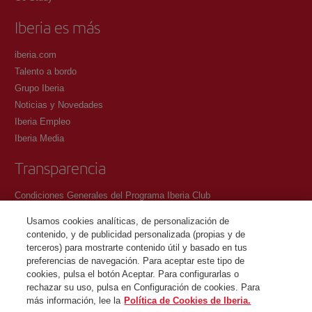
Iberia es más
iberia.com
Talento a bordo
Grupo Iberia
Noticias y Novedades
Iberia Empleo
Iberia Media
Transparencia
Condiciones Generales del Programa Iberia Club
Condiciones de registro en iberia.com
Usamos cookies analíticas, de personalización de
Política de protección de datos personales
contenido, y de publicidad personalizada (propias y de
Gestión y Política de cookies
terceros) para mostrarte contenido útil y basado en tus
preferencias de navegación. Para aceptar este tipo de
Contacto
cookies, pulsa el botón Aceptar. Para configurarlas o
rechazar su uso, pulsa en Configuración de cookies. Para
más información, lee la
Política de Cookies de Iberia.
©Iberia Joven 2026. Todos los derechos reservados.