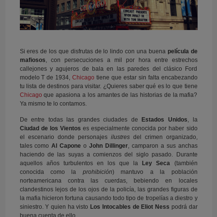
Si eres de los que disfrutas de lo lindo con una buena
película de
mafiosos
, con persecuciones a mil por hora entre estrechos
callejones y agujeros de bala en las paredes del clásico Ford
modelo T de 1934,
Chicago
tiene que estar sin falta encabezando
tu lista de destinos para visitar. ¿Quieres saber qué es lo que tiene
Chicago
que apasiona a los amantes de las historias de la mafia?
Ya mismo te lo contamos.
De entre todas las grandes ciudades de
Estados Unidos
, la
Ciudad de los Vientos
es especialmente conocida por haber sido
el escenario donde personajes
ilustres
del crimen organizado,
tales como
Al Capone
o
John Dillinger
, camparon a sus anchas
haciendo de las suyas a comienzos del siglo pasado. Durante
aquellos años turbulentos en los que la
Ley Seca
(también
conocida como la
prohibición
) mantuvo a la población
norteamericana contra las cuerdas, bebiendo en locales
clandestinos lejos de los ojos de la policía, las grandes figuras de
la mafia hicieron fortuna causando todo tipo de tropelías a diestro y
siniestro. Y quien ha visto
Los Intocables de Eliot Ness
podrá dar
buena cuenta de ello.