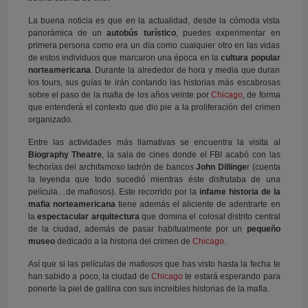
La buena noticia es que en la actualidad, desde la cómoda vista
panorámica de un
autobús turístico
, puedes experimentar en
primera persona como era un día como cualquier otro en las vidas
de estos individuos que marcaron una época en la
cultura popular
norteamericana
. Durante la alrededor de hora y media que duran
los tours, sus guías te irán contando las historias más escabrosas
sobre el paso de la mafia de los años veinte por
Chicago
, de forma
que entenderá el contexto que dio pie a la proliferación del crimen
organizado.
Entre las actividades más llamativas se encuentra la visita al
Biography Theatre
, la sala de cines donde el FBI acabó con las
fechorías del archifamoso ladrón de bancos
John Dillinge
r (cuenta
la leyenda que todo sucedió mientras éste disfrutaba de una
película…de mafiosos). Este recorrido por la
infame historia de la
mafia norteamericana
tiene además el aliciente de adentrarte en
la
espectacular arquitectura
que domina el colosal distrito central
de la ciudad, además de pasar habitualmente por un
pequeño
museo
dedicado a la historia del crimen de
Chicago
.
Así que si las películas de mafiosos que has visto hasta la fecha te
han sabido a poco, la ciudad de
Chicago
te estará esperando para
ponerte la piel de gallina con sus increibles historias de la mafia.