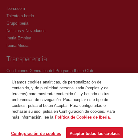
iberia.com
Talento a bordo
Grupo Iberia
Noticias y Novedades
Iberia Empleo
Iberia Media
Transparencia
Condiciones Generales del Programa Iberia Club
Condiciones de registro en iberia.com
Usamos cookies analíticas, de personalización de
Política de protección de datos personales
contenido, y de publicidad personalizada (propias y de
Gestión y Política de cookies
terceros) para mostrarte contenido útil y basado en tus
preferencias de navegación. Para aceptar este tipo de
Contacto
cookies, pulsa el botón Aceptar. Para configurarlas o
rechazar su uso, pulsa en Configuración de cookies. Para
más información, lee la
Política de Cookies de Iberia.
©Iberia Joven 2026. Todos los derechos reservados.
Configuración de cookies
Aceptar todas las cookies