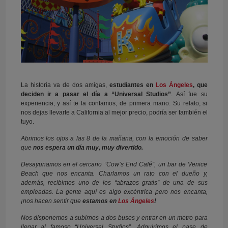
La historia va de dos amigas,
estudiantes en
Los Ángeles
, que
deciden ir a pasar el día a “Universal Studios”
. Así fue su
experiencia, y así te la contamos, de primera mano. Su relato, si
nos dejas llevarte a California al mejor precio, podría ser también el
tuyo.
Abrimos los ojos a las 8 de la mañana, con la emoción de saber
que
nos espera un día muy, muy divertido.
Desayunamos en el cercano “Cow’s End Café”, un bar de Venice
Beach que nos encanta. Charlamos un rato con el dueño y,
además, recibimos uno de los “abrazos gratis” de una de sus
empleadas. La gente aquí es algo excéntrica pero nos encanta,
¡nos hacen sentir que
estamos en
Los Ángeles
!
Nos disponemos a subirnos a dos buses y entrar en un metro para
llegar al famoso “Universal Studios”. Adquirimos el pase de