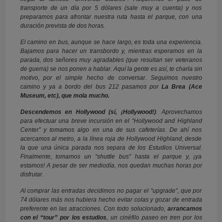
transporte de un día por 5 dólares (sale muy a cuenta) y nos
preparamos para afrontar nuestra ruta hasta el parque, con una
duración prevista de dos horas.
El camino en bus, aunque se hace largo, es toda una experiencia.
Bajamos para hacer un transbordo y, mientras esperamos en la
parada, dos señores muy agradables (que resultan ser veteranos
de guerra) se nos ponen a hablar. Aquí la gente es así, te charla sin
motivo, por el simple hecho de conversar. Seguimos nuestro
camino y ya a bordo del bus 212 pasamos por
La Brea (Ace
Museum, etc), que mola mucho.
Descendemos en Hollywood (sí, ¡Hollywood!)
. Aprovechamos
para efectuar una breve incursión en el “Hollywood and Highland
Center” y tomamos algo en una de sus cafeterías. De ahí nos
acercamos al metro, a la línea roja de Hollywood Highland, desde
la que una única parada nos separa de los Estudios Universal.
Finalmente, tomamos un “shuttle bus” hasta el parque y, ¡ya
estamos! A pesar de ser mediodía, nos quedan muchas horas por
disfrutar.
Al comprar las entradas decidimos no pagar el “upgrade”, que por
74 dólares más nos hubiera hecho evitar colas y gozar de entrada
preferente en las atracciones. Con todo solucionado,
arrancamos
con el “tour” por los estudios
, un cinéfilo paseo en tren por los